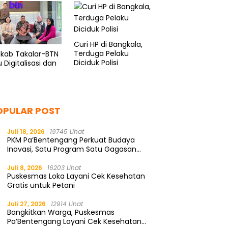
Tuai Pujian
Curi HP di Bangkala,
Terduga Pelaku
kab Takalar-BTN
Diciduk Polisi
 Digitalisasi dan
OPULAR POST
Juli 18, 2026
19745 Lihat
PKM Pa’Bentengang Perkuat Budaya
Inovasi, Satu Program Satu Gagasan
Solutif
Juli 8, 2026
16203 Lihat
Puskesmas Loka Layani Cek Kesehatan
Gratis untuk Petani
Juli 27, 2026
12914 Lihat
Bangkitkan Warga, Puskesmas
Pa’Bentengang Layani Cek Kesehatan