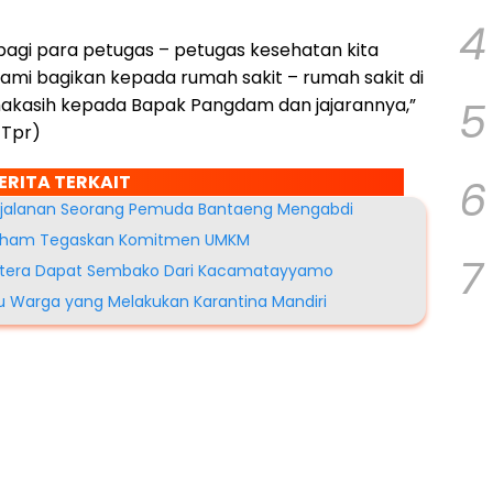
4
agi para petugas – petugas kesehatan kita
kami bagikan kepada rumah sakit – rumah sakit di
5
imakasih kepada Bapak Pangdam dan jajarannya,”
/Tpr)
ERITA TERKAIT
6
erjalanan Seorang Pemuda Bantaeng Mengabdi
a Ilham Tegaskan Komitmen UMKM
7
jahtera Dapat Sembako Dari Kacamatayyamo
Warga yang Melakukan Karantina Mandiri