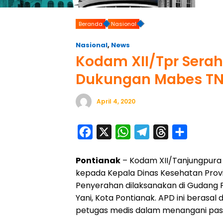
Beranda
Nasional
Nasional
,
News
Kodam XII/Tpr Sera
Dukungan Mabes TNI
April 4, 2020
F
X
W
T
T
S
a
h
e
h
h
Pontianak
– Kodam XII/Tanjungpura 
c
a
l
r
a
kepada Kepala Dinas Kesehatan Provins
e
t
e
e
r
Penyerahan dilaksanakan di Gudang F
b
s
g
a
e
Yani, Kota Pontianak. APD ini berasal
o
A
r
d
petugas medis dalam menangani pasi
o
p
a
s