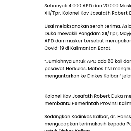
Sebanyak 4.000 APD dan 20.000 Maske
k
p
m
XII/Tpr, Kolonel Kav Josafath Robert 
Usai melaksanakan serah terima, Aslo
Duka mewakili Pangdam XII/Tpr, Ma
APD dan masker tersebut merupakan
Covid-19 di Kalimantan Barat.
“Jumlahnya untuk APD ada 80 koli dan 
pesawat Herkules, Mabes TNI menghub
mengantarkan ke Dinkes Kalbar,” jela
Kolonel Kav Josafath Robert Duka me
membantu Pemerintah Provinsi Kalim
Sedangkan Kadinkes Kalbar, dr. Hari
mengucapkan terimakasih kepada P