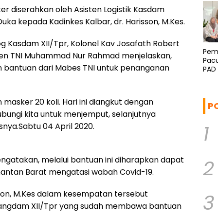
r diserahkan oleh Asisten Logistik Kasdam
Duka kepada Kadinkes Kalbar, dr. Harisson, M.Kes.
g Kasdam XII/Tpr, Kolonel Kav Josafath Robert
Pem
yjen TNI Muhammad Nur Rahmad menjelaskan,
Pacu
 bantuan dari Mabes TNI untuk penanganan
PAD
masker 20 koli. Hari ini diangkut dengan
P
ungi kita untuk menjemput, selanjutnya
1
snya.Sabtu 04 April 2020.
ngatakan, melalui bantuan ini diharapkan dapat
2
antan Barat mengatasi wabah Covid-19.
sson, M.Kes dalam kesempatan tersebut
3
angdam XII/Tpr yang sudah membawa bantuan