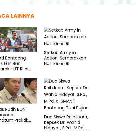
ACA LAINNYA
Setkab Army in
Action, Semarakkan
ati Bantaeng
HUT ke-81 RI
s Fun Run,
rak HUT RI di
sampole
as Putih BGN:
aryono
Dua Siswa RaihJuara,
matum Praktik
Kepsek Dr. Wahid
li
Hidayat, S.Pd., M.Pd. di
SMAN 1 Bantaeng