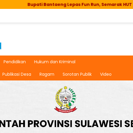
Bupati Bantaeng Lepas Fun Run, Semarak HUT RI di Bissamp
Pendidikan
Hukum dan Kriminal
Publikasi Desa
Ragam
Sorotan Publik
Video