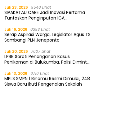
Gratis
Juli 23, 2026
9548 Lihat
SIPAKATAU CARE Jadi Inovasi Pertama
Tuntaskan Penginputan IGA
Kemendagri
Juli 16, 2026
8393 Lihat
Serap Aspirasi Warga, Legislator Agus TS
Sambangi PLN Jeneponto
Juli 20, 2026
7007 Lihat
LPBB Soroti Penanganan Kasus
Penikaman di Bulukumba, Polisi Diminta
Segera Tangkap Pelaku
Juli 13, 2026
6710 Lihat
MPLS SMPN 1 Binamu Resmi Dimulai, 248
Siswa Baru Ikuti Pengenalan Sekolah