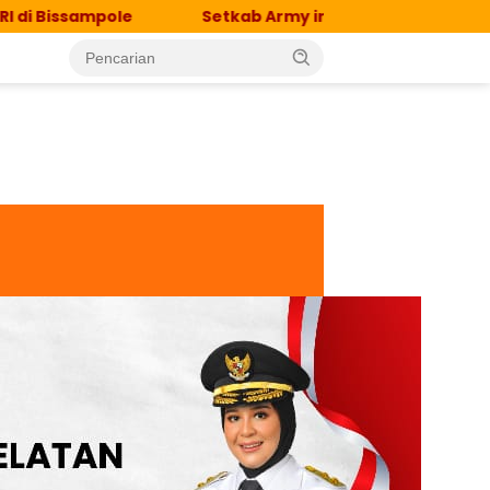
ole
Setkab Army in Action, Semarakkan HUT ke-81 R