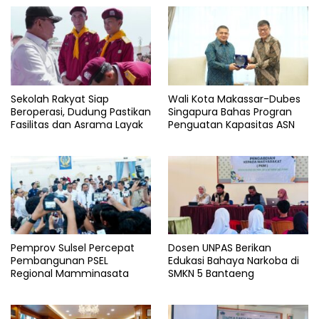
Sekolah Rakyat Siap
Wali Kota Makassar-Dubes
Beroperasi, Dudung Pastikan
Singapura Bahas Progran
Fasilitas dan Asrama Layak
Penguatan Kapasitas ASN
Pemprov Sulsel Percepat
Dosen UNPAS Berikan
Pembangunan PSEL
Edukasi Bahaya Narkoba di
Regional Mamminasata
SMKN 5 Bantaeng