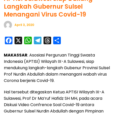
Langkah Gubernur Sulsel
Menangani Virus Covid-19
April 3, 2020
F
X
W
T
T
S
a
h
e
h
h
MAKASSAR
. Asosiasi Perguruan Tinggi Swasta
c
a
l
r
a
Indonesia (APTISI) Wilayah IX-A Sulawesi, siap
e
t
e
e
r
mendukung langkah-langkah Gubenur Provinsi Sulsel
b
s
g
a
e
Prof Nurdin Abdullah dalam menangani wabah virus
o
A
r
d
Corona berjenis Covid-19.
o
p
a
s
Hal tersebut ditegaskan Ketua APTISI Wilayah IX-A
k
p
m
Sulawesi, Prof Dr Ma’ruf Hafidz SH MH, pada acara
Diskusi Video Confrence Soal Covid-19 antara
Gubernur Sulsel Nurdin Abdullah dengan Pimpinan