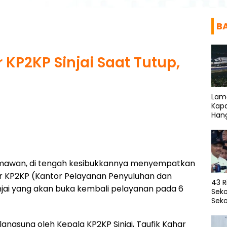
B
r KP2KP Sinjai Saat Tutup,
Lam
Kapa
Han
 Irmawan, di tengah kesibukkannya menyempatkan
 KP2KP (Kantor Pelayanan Penyuluhan dan
43 R
njai yang akan buka kembali pelayanan pada 6
Seko
Seko
angsung oleh Kepala KP2KP Sinjai, Taufik Kahar