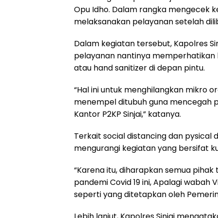
Opu Idho. Dalam rangka mengecek ke
k
p
m
melaksanakan pelayanan setelah dili
Dalam kegiatan tersebut, Kapolres S
pelayanan nantinya memperhatikan 
atau hand sanitizer di depan pintu.
“Hal ini untuk menghilangkan mikro o
menempel ditubuh guna mencegah pe
Kantor P2KP Sinjai,” katanya.
Terkait social distancing dan pysical 
mengurangi kegiatan yang bersifat k
“Karena itu, diharapkan semua piha
pandemi Covid 19 ini, Apalagi wabah 
seperti yang ditetapkan oleh Pemerin
Lebih lanjut, Kapolres Sinjai mengat