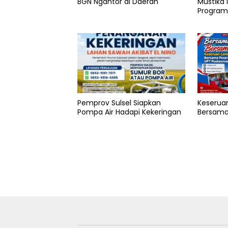
BGN Ngantor di Daerah
Mustika 
Program
Pemprov Sulsel Siapkan
Keserua
Pompa Air Hadapi Kekeringan
Bersama 