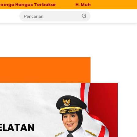
us Terbakar
H. Muh. Imam Taufiq Sapa Warga Desa P