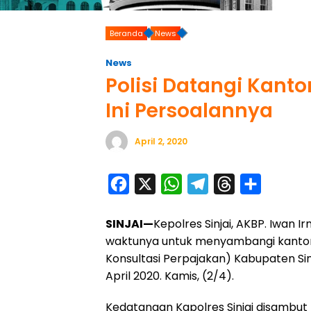
Beranda
News
News
Polisi Datangi Kanto
Ini Persoalannya
April 2, 2020
F
X
W
T
T
S
a
h
e
h
h
SINJAI—
Kepolres Sinjai, AKBP. Iwan
c
a
l
r
a
waktunya untuk menyambangi kantor
e
t
e
e
r
Konsultasi Perpajakan) Kabupaten Si
b
s
g
a
e
April 2020. Kamis, (2/4).
o
A
r
d
Kedatangan Kapolres Sinjai disambut l
o
p
a
s