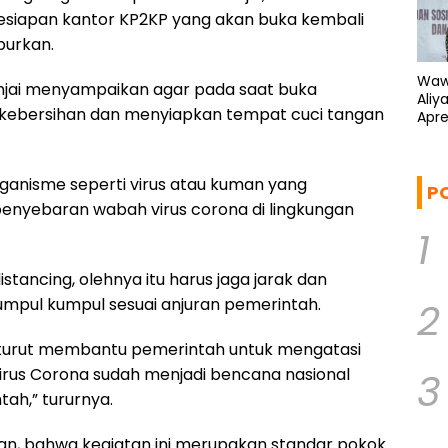
siapan kantor KP2KP yang akan buka kembali
burkan.
Waw
injai menyampaikan agar pada saat buka
Aliy
kebersihan dan menyiapkan tempat cuci tangan
Apre
Kem
rganisme seperti virus atau kuman yang
P
nyebaran wabah virus corona di lingkungan
1
distancing, olehnya itu harus jaga jarak dan
umpul kumpul sesuai anjuran pemerintah.
2
k turut membantu pemerintah untuk mengatasi
Virus Corona sudah menjadi bencana nasional
3
tah,” tururnya.
akan, bahwa kegiatan ini merupakan standar pokok