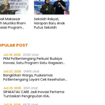
ali Makassar
Sekolah Rakyat,
ah Mustika Ilham
Harapan Baru Anak
siasi Program
Putus Sekolah
enaker
OPULAR POST
Juli 18, 2026
20361 Lihat
PKM Pa’Bentengang Perkuat Budaya
Inovasi, Satu Program Satu Gagasan
Solutif
Juli 27, 2026
13486 Lihat
Bangkitkan Warga, Puskesmas
Pa’Bentengang Layani Cek Kesehatan
Gratis
Juli 23, 2026
9691 Lihat
SIPAKATAU CARE Jadi Inovasi Pertama
Tuntaskan Penginputan IGA
Kemendagri
Juli 16, 2026
8525 Lihat