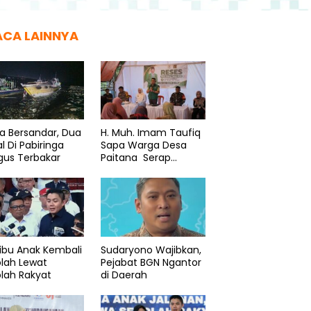
ACA LAINNYA
a Bersandar, Dua
H. Muh. Imam Taufiq
l Di Pabiringa
Sapa Warga Desa
gus Terbakar
Paitana Serap
Aspirasi
ibu Anak Kembali
Sudaryono Wajibkan,
lah Lewat
Pejabat BGN Ngantor
lah Rakyat
di Daerah