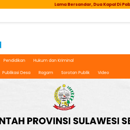
Lama Bersandar, Dua Kapal Di Pabiringa Hang
Pendidikan
Hukum dan Kriminal
Publikasi Desa
Ragam
Sorotan Publik
Video