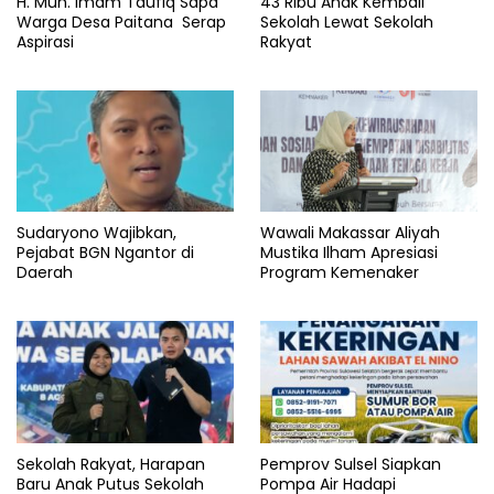
H. Muh. Imam Taufiq Sapa
43 Ribu Anak Kembali
Warga Desa Paitana Serap
Sekolah Lewat Sekolah
Aspirasi
Rakyat
Sudaryono Wajibkan,
Wawali Makassar Aliyah
Pejabat BGN Ngantor di
Mustika Ilham Apresiasi
Daerah
Program Kemenaker
Sekolah Rakyat, Harapan
Pemprov Sulsel Siapkan
Baru Anak Putus Sekolah
Pompa Air Hadapi