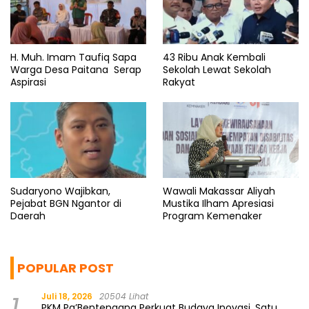
H. Muh. Imam Taufiq Sapa
43 Ribu Anak Kembali
Warga Desa Paitana Serap
Sekolah Lewat Sekolah
Aspirasi
Rakyat
Sudaryono Wajibkan,
Wawali Makassar Aliyah
Pejabat BGN Ngantor di
Mustika Ilham Apresiasi
Daerah
Program Kemenaker
POPULAR POST
1
Juli 18, 2026
20504 Lihat
PKM Pa’Bentengang Perkuat Budaya Inovasi, Satu