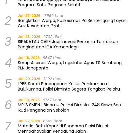
Program Satu Gagasan Solutif
2
Juli 27, 2026
13585 Lihat
Bangkitkan Warga, Puskesmas Pa’Bentengang Layani
Cek Kesehatan Gratis
3
Juli 23, 2026
9702 Lihat
SIPAKATAU CARE Jadi Inovasi Pertama Tuntaskan
Penginputan IGA Kemendagri
4
Juli 16, 2026
8547 Lihat
Serap Aspirasi Warga, Legislator Agus TS Sambangi
PLN Jeneponto
5
Juli 20, 2026
7392 Lihat
LPBB Soroti Penanganan Kasus Penikaman di
Bulukumba, Polisi Diminta Segera Tangkap Pelaku
6
Juli 13, 2026
6787 Lihat
MPLS SMPN 1 Binamu Resmi Dimulai, 248 Siswa Baru
Ikuti Pengenalan Sekolah
7
Juli 22, 2026
6699 Lihat
Material Batu Kapur di Bundaran Pinisi Dinilai
Membahayakan Pengguna Jalan