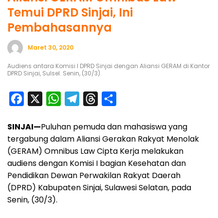
Temui DPRD Sinjai, Ini
Pembahasannya
Maret 30, 2020
Audiens antara Komisi I DPRD Sinjai dengan Aliansi GERAM di Kantor
DPRD Sinjai, Sulsel. Senin, (30/3).
F
X
W
T
T
S
a
h
e
h
h
SINJAI—
Puluhan pemuda dan mahasiswa yang
c
a
l
r
a
tergabung dalam Aliansi Gerakan Rakyat Menolak
e
t
e
e
r
(GERAM) Omnibus Law Cipta Kerja melakukan
b
s
g
a
e
audiens dengan Komisi I bagian Kesehatan dan
o
A
r
d
Pendidikan Dewan Perwakilan Rakyat Daerah
o
p
a
s
(DPRD) Kabupaten Sinjai, Sulawesi Selatan, pada
Senin, (30/3).
k
p
m