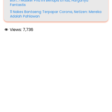
Boh…! Masker Pria ini Berlapis Emas, Harganya
Fantastis
11 Nakes Bantaeng Terpapar Corona, Netizen: Mereka
Adalah Pahlawan
Views:
7,736