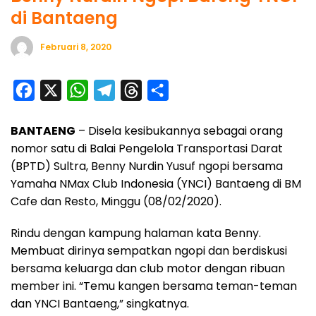
di Bantaeng
Februari 8, 2020
F
X
W
T
T
S
a
h
e
h
h
BANTAENG
– Disela kesibukannya sebagai orang
c
a
l
r
a
nomor satu di Balai Pengelola Transportasi Darat
e
t
e
e
r
(BPTD) Sultra, Benny Nurdin Yusuf ngopi bersama
b
s
g
a
e
Yamaha NMax Club Indonesia (YNCI) Bantaeng di BM
o
A
r
d
Cafe dan Resto, Minggu (08/02/2020).
o
p
a
s
Rindu dengan kampung halaman kata Benny.
k
p
m
Membuat dirinya sempatkan ngopi dan berdiskusi
bersama keluarga dan club motor dengan ribuan
member ini. “Temu kangen bersama teman-teman
dan YNCI Bantaeng,” singkatnya.