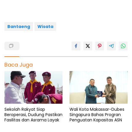
o
A
r
d
o
p
a
s
k
p
m
Bantaeng
Wisata
Baca Juga
Sekolah Rakyat Siap
Wali Kota Makassar-Dubes
Beroperasi, Dudung Pastikan
Singapura Bahas Progran
Fasilitas dan Asrama Layak
Penguatan Kapasitas ASN