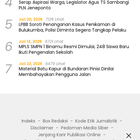
4
Serap Aspirasi Warga, Legislator Agus TS Sambangi
PLN Jeneponto
5
Juli 20, 2026
7128 Lihat
LPBB Soroti Penanganan Kasus Penikaman di
Bulukumba, Polisi Diminta Segera Tangkap Pelaku
6
Juli 13, 2026
6721 Lihat
MPLS SMPN 1 Binamu Resmi Dimulai, 248 Siswa Baru
Ikuti Pengenalan Sekolah
7
Juli 22, 2026
6479 Lihat
Material Batu Kapur di Bundaran Pinisi Dinilai
Membahayakan Pengguna Jalan
Indeks
Box Redaksi
Kode Etik Jurnalistik
Disclaimer
Pedoman Media Siber
Jenjang Karir Publikasi Online