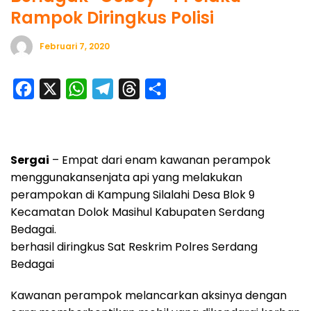
Rampok Diringkus Polisi
Februari 7, 2020
F
X
W
T
T
S
a
h
e
h
h
c
a
l
r
a
e
t
e
e
r
Sergai
– Empat dari enam kawanan perampok
b
s
g
a
e
menggunakansenjata api yang melakukan
o
A
r
d
perampokan di Kampung Silalahi Desa Blok 9
Kecamatan Dolok Masihul Kabupaten Serdang
o
p
a
s
Bedagai.
k
p
m
berhasil diringkus Sat Reskrim Polres Serdang
Bedagai
Kawanan perampok melancarkan aksinya dengan