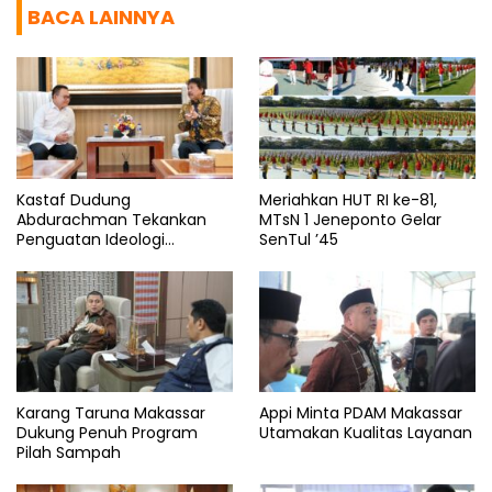
BACA LAINNYA
Kastaf Dudung
Meriahkan HUT RI ke-81,
Abdurachman Tekankan
MTsN 1 Jeneponto Gelar
Penguatan Ideologi
SenTul ’45
Pancasila
Karang Taruna Makassar
Appi Minta PDAM Makassar
Dukung Penuh Program
Utamakan Kualitas Layanan
Pilah Sampah