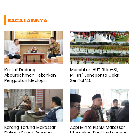
BACA LAINNYA
Kastaf Dudung
Meriahkan HUT RI ke-81,
Abdurachman Tekankan
MTsN 1 Jeneponto Gelar
Penguatan Ideologi
SenTul ’45
Pancasila
Karang Taruna Makassar
Appi Minta PDAM Makassar
Dukung Penuh Program
Utamakan Kualitas Layanan