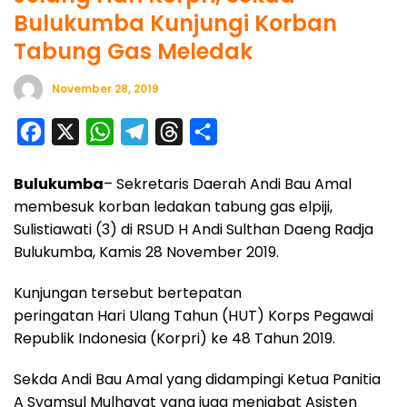
Bulukumba Kunjungi Korban
Tabung Gas Meledak
November 28, 2019
F
X
W
T
T
S
a
h
e
h
h
Bulukumba
– Sekretaris Daerah Andi Bau Amal
c
a
l
r
a
membesuk korban ledakan tabung gas elpiji,
e
t
e
e
r
Sulistiawati (3) di RSUD H Andi Sulthan Daeng Radja
b
s
g
a
e
Bulukumba, Kamis 28 November 2019.
o
A
r
d
Kunjungan tersebut bertepatan
o
p
a
s
peringatan Hari Ulang Tahun (HUT) Korps Pegawai
k
p
m
Republik Indonesia (Korpri) ke 48 Tahun 2019.
Sekda Andi Bau Amal yang didampingi Ketua Panitia
A Syamsul Mulhayat yang juga menjabat Asisten