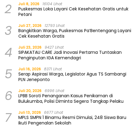
2
Juli 8, 2026
16104 Lihat
Puskesmas Loka Layani Cek Kesehatan Gratis untuk
Petani
3
Juli 27, 2026
12793 Lihat
Bangkitkan Warga, Puskesmas Pa’Bentengang Layani
Cek Kesehatan Gratis
4
Juli 23, 2026
9427 Lihat
SIPAKATAU CARE Jadi Inovasi Pertama Tuntaskan
Penginputan IGA Kemendagri
5
Juli 16, 2026
8371 Lihat
Serap Aspirasi Warga, Legislator Agus TS Sambangi
PLN Jeneponto
6
Juli 20, 2026
6996 Lihat
LPBB Soroti Penanganan Kasus Penikaman di
Bulukumba, Polisi Diminta Segera Tangkap Pelaku
7
Juli 13, 2026
6677 Lihat
MPLS SMPN 1 Binamu Resmi Dimulai, 248 Siswa Baru
Ikuti Pengenalan Sekolah