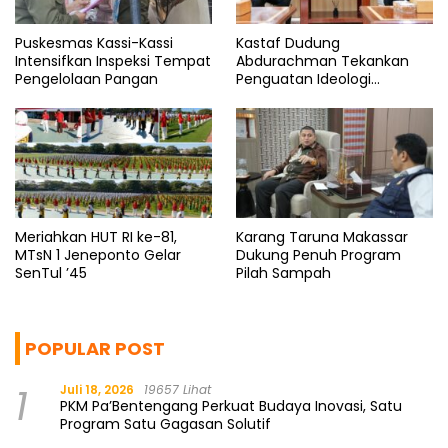
Puskesmas Kassi-Kassi
Kastaf Dudung
Intensifkan Inspeksi Tempat
Abdurachman Tekankan
Pengelolaan Pangan
Penguatan Ideologi
Pancasila
Meriahkan HUT RI ke-81,
Karang Taruna Makassar
MTsN 1 Jeneponto Gelar
Dukung Penuh Program
SenTul ’45
Pilah Sampah
POPULAR POST
1
Juli 18, 2026
19657 Lihat
PKM Pa’Bentengang Perkuat Budaya Inovasi, Satu
Program Satu Gagasan Solutif