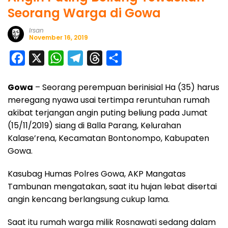
Seorang Warga di Gowa
Irsan
November 16, 2019
F
X
W
T
T
S
a
h
e
h
h
Gowa
– Seorang perempuan berinisial Ha (35) harus
c
a
l
r
a
meregang nyawa usai tertimpa reruntuhan rumah
e
t
e
e
r
akibat terjangan angin puting beliung pada Jumat
b
s
g
a
e
(15/11/2019) siang di Balla Parang, Kelurahan
o
A
r
d
Kalase’rena, Kecamatan Bontonompo, Kabupaten
o
p
a
s
Gowa.
k
p
m
Kasubag Humas Polres Gowa, AKP Mangatas
Tambunan mengatakan, saat itu hujan lebat disertai
angin kencang berlangsung cukup lama.
Saat itu rumah warga milik Rosnawati sedang dalam