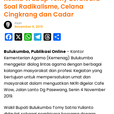
Soal Radikalisme, Celana
Cingkrang dan Cadar
Irsan
November 6, 2019
F
X
W
T
T
S
a
h
e
h
h
Bulukumba, Publikasi Online
– Kantor
c
a
l
r
a
Kementerian Agama (Kemenag) Bulukumba
e
t
e
e
r
menggelar dialog lintas agama dengan berbagai
b
s
g
a
e
kalangan masyarakat dan profesi. Kegiatan yang
o
A
r
d
bertujuan untuk mempersatukan umat dan
o
p
a
s
masyarakat dalam menguatkan NKRI digelar Cafe
Wow, Jalan Lanto Dg Pasewang, Senin 4 November
k
p
m
2019.
Wakil Bupati Bulukumba Tomy Satria Yulianto
didaulat sebagai pembicara bersama dengan