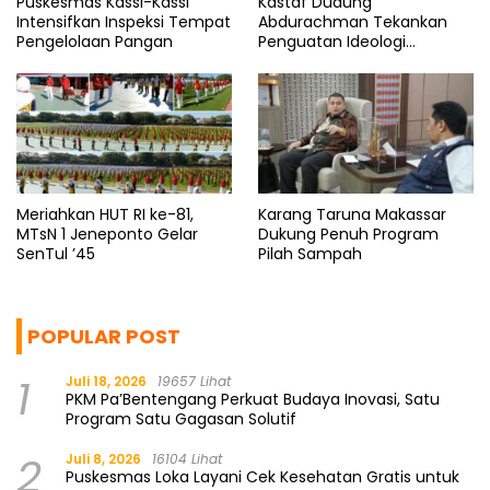
Puskesmas Kassi-Kassi
Kastaf Dudung
Intensifkan Inspeksi Tempat
Abdurachman Tekankan
Pengelolaan Pangan
Penguatan Ideologi
Pancasila
Meriahkan HUT RI ke-81,
Karang Taruna Makassar
MTsN 1 Jeneponto Gelar
Dukung Penuh Program
SenTul ’45
Pilah Sampah
POPULAR POST
1
Juli 18, 2026
19657 Lihat
PKM Pa’Bentengang Perkuat Budaya Inovasi, Satu
Program Satu Gagasan Solutif
2
Juli 8, 2026
16104 Lihat
Puskesmas Loka Layani Cek Kesehatan Gratis untuk