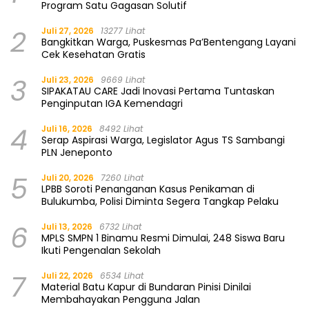
Program Satu Gagasan Solutif
2
Juli 27, 2026
13277 Lihat
Bangkitkan Warga, Puskesmas Pa’Bentengang Layani
Cek Kesehatan Gratis
3
Juli 23, 2026
9669 Lihat
SIPAKATAU CARE Jadi Inovasi Pertama Tuntaskan
Penginputan IGA Kemendagri
4
Juli 16, 2026
8492 Lihat
Serap Aspirasi Warga, Legislator Agus TS Sambangi
PLN Jeneponto
5
Juli 20, 2026
7260 Lihat
LPBB Soroti Penanganan Kasus Penikaman di
Bulukumba, Polisi Diminta Segera Tangkap Pelaku
6
Juli 13, 2026
6732 Lihat
MPLS SMPN 1 Binamu Resmi Dimulai, 248 Siswa Baru
Ikuti Pengenalan Sekolah
7
Juli 22, 2026
6534 Lihat
Material Batu Kapur di Bundaran Pinisi Dinilai
Membahayakan Pengguna Jalan