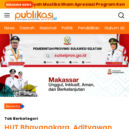
Langsung
Makassar Aliyah Mustika Ilham Apresiasi Program Kemena
BREAKING NEWS
ke
konten
News
Daerah
Nasional
Politik
Pendidikan
Hukum dan 
Beranda
Tak Berkategori
HUT Bhayangkara, Adityawan