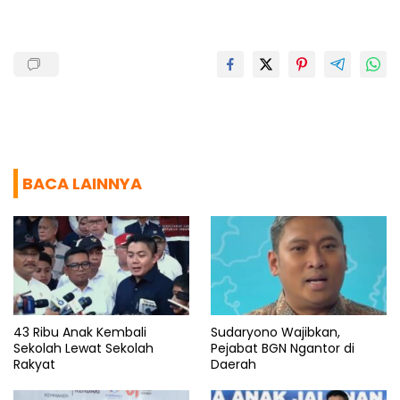
o
p
a
s
k
p
m
BACA LAINNYA
43 Ribu Anak Kembali
Sudaryono Wajibkan,
Sekolah Lewat Sekolah
Pejabat BGN Ngantor di
Rakyat
Daerah