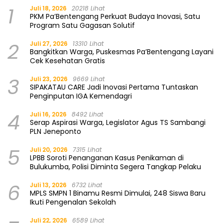
1
Juli 18, 2026
20218 Lihat
PKM Pa’Bentengang Perkuat Budaya Inovasi, Satu
Program Satu Gagasan Solutif
2
Juli 27, 2026
13310 Lihat
Bangkitkan Warga, Puskesmas Pa’Bentengang Layani
Cek Kesehatan Gratis
3
Juli 23, 2026
9669 Lihat
SIPAKATAU CARE Jadi Inovasi Pertama Tuntaskan
Penginputan IGA Kemendagri
4
Juli 16, 2026
8492 Lihat
Serap Aspirasi Warga, Legislator Agus TS Sambangi
PLN Jeneponto
5
Juli 20, 2026
7315 Lihat
LPBB Soroti Penanganan Kasus Penikaman di
Bulukumba, Polisi Diminta Segera Tangkap Pelaku
6
Juli 13, 2026
6732 Lihat
MPLS SMPN 1 Binamu Resmi Dimulai, 248 Siswa Baru
Ikuti Pengenalan Sekolah
Juli 22, 2026
6589 Lihat