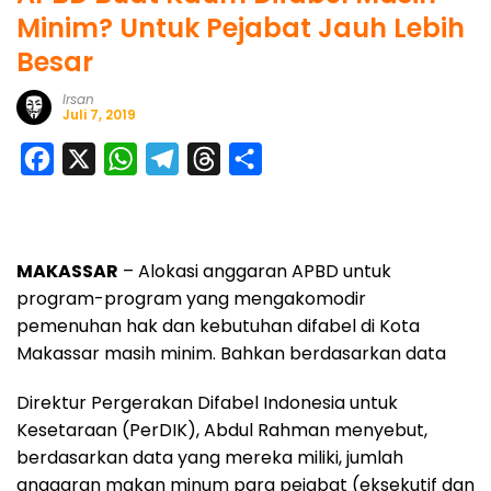
Minim? Untuk Pejabat Jauh Lebih
Besar
Irsan
Juli 7, 2019
F
X
W
T
T
S
a
h
e
h
h
c
a
l
r
a
e
t
e
e
r
MAKASSAR
– Alokasi anggaran APBD untuk
b
s
g
a
e
program-program yang mengakomodir
o
A
r
d
pemenuhan hak dan kebutuhan difabel di Kota
Makassar masih minim. Bahkan berdasarkan data
o
p
a
s
k
p
m
Direktur Pergerakan Difabel Indonesia untuk
Kesetaraan (PerDIK), Abdul Rahman menyebut,
berdasarkan data yang mereka miliki, jumlah
anggaran makan minum para pejabat (eksekutif dan