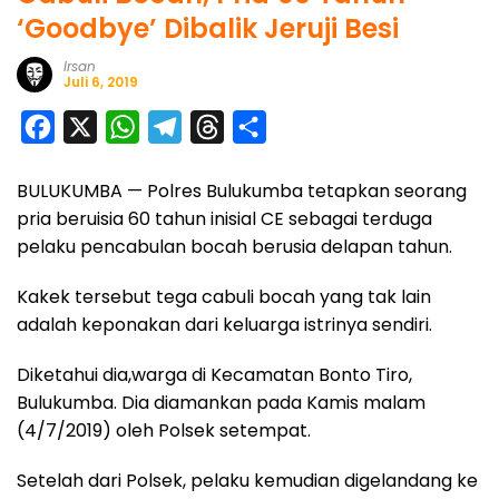
‘Goodbye’ Dibalik Jeruji Besi
Irsan
Juli 6, 2019
F
X
W
T
T
S
a
h
e
h
h
BULUKUMBA — Polres Bulukumba tetapkan seorang
c
a
l
r
a
pria beruisia 60 tahun inisial CE sebagai terduga
e
t
e
e
r
pelaku pencabulan bocah berusia delapan tahun.
b
s
g
a
e
o
A
r
d
Kakek tersebut tega cabuli bocah yang tak lain
adalah keponakan dari keluarga istrinya sendiri.
o
p
a
s
k
p
m
Diketahui dia,warga di Kecamatan Bonto Tiro,
Bulukumba. Dia diamankan pada Kamis malam
(4/7/2019) oleh Polsek setempat.
Setelah dari Polsek, pelaku kemudian digelandang ke