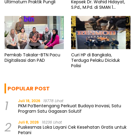
Ultimatum Praktik Pungli
Kepsek Dr. Wahid Hidayat,
S.Pd., M.Pd. di SMAN 1
Bantaeng Tuai Pujian
Pemkab Takalar-BTN Pacu
Curi HP di Bangkala,
Digitalisasi dan PAD
Terduga Pelaku Diciduk
Polisi
POPULAR POST
1
Juli 18, 2026
19778 Lihat
PKM Pa’Bentengang Perkuat Budaya Inovasi, Satu
Program Satu Gagasan Solutif
2
Juli 8, 2026
16236 Lihat
Puskesmas Loka Layani Cek Kesehatan Gratis untuk
Petani