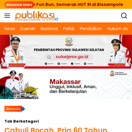
Langsung
taeng Lepas Fun Run, Semarak HUT RI di Bissampole
BREAKING NEWS
ke
konten
News
Daerah
Nasional
Politik
Pendidikan
Hukum dan 
Beranda
Tak Berkategori
Cabuli Bocah, Pria 60 Tahun