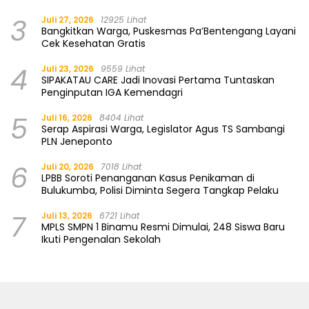
3
Juli 27, 2026
12925 Lihat
Bangkitkan Warga, Puskesmas Pa’Bentengang Layani
Cek Kesehatan Gratis
4
Juli 23, 2026
9559 Lihat
SIPAKATAU CARE Jadi Inovasi Pertama Tuntaskan
Penginputan IGA Kemendagri
5
Juli 16, 2026
8404 Lihat
Serap Aspirasi Warga, Legislator Agus TS Sambangi
PLN Jeneponto
6
Juli 20, 2026
7018 Lihat
LPBB Soroti Penanganan Kasus Penikaman di
Bulukumba, Polisi Diminta Segera Tangkap Pelaku
7
Juli 13, 2026
6721 Lihat
MPLS SMPN 1 Binamu Resmi Dimulai, 248 Siswa Baru
Ikuti Pengenalan Sekolah