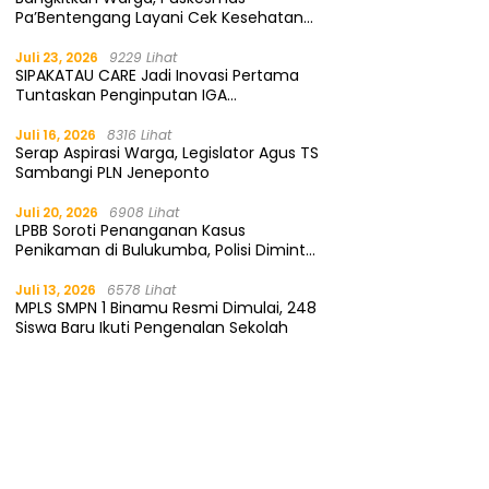
Pa’Bentengang Layani Cek Kesehatan
Gratis
Juli 23, 2026
9229 Lihat
SIPAKATAU CARE Jadi Inovasi Pertama
Tuntaskan Penginputan IGA
Kemendagri
Juli 16, 2026
8316 Lihat
Serap Aspirasi Warga, Legislator Agus TS
Sambangi PLN Jeneponto
Juli 20, 2026
6908 Lihat
LPBB Soroti Penanganan Kasus
Penikaman di Bulukumba, Polisi Diminta
Segera Tangkap Pelaku
Juli 13, 2026
6578 Lihat
MPLS SMPN 1 Binamu Resmi Dimulai, 248
Siswa Baru Ikuti Pengenalan Sekolah