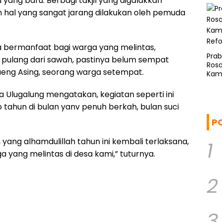
 yang baru. Berbagi takjil yang digalakkan
 hal yang sangat jarang dilakukan oleh pemuda
ena bermanfaat bagi warga yang melintas,
Pra
 pulang dari sawah, pastinya belum sempat
Rosa
eng Asing, seorang warga setempat.
Kam
Ref
Ulugalung mengatakan, kegiatan seperti ini
p tahun di bulan yanv penuh berkah, bulan suci
P
 yang alhamdulillah tahun ini kembali terlaksana,
1
yang melintas di desa kami,” tuturnya.
2
3