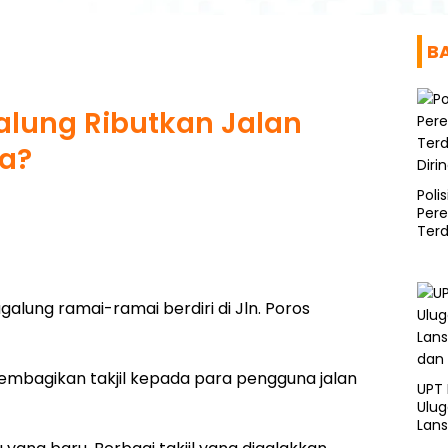
B
alung Ributkan Jalan
pa?
Poli
Per
Ter
Diri
lung ramai-ramai berdiri di Jln. Poros
embagikan takjil kepada para pengguna jalan
UPT
Ulu
Lans
dan 