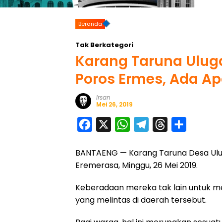
Beranda
Tak Berkategori
Karang Taruna Ulug
Poros Ermes, Ada A
Irsan
Mei 26, 2019
F
X
W
T
T
S
a
h
e
h
h
BANTAENG — Karang Taruna Desa Uluga
c
a
l
r
a
Eremerasa, Minggu, 26 Mei 2019.
e
t
e
e
r
b
s
g
a
e
Keberadaan mereka tak lain untuk m
o
A
r
d
yang melintas di daerah tersebut.
o
p
a
s