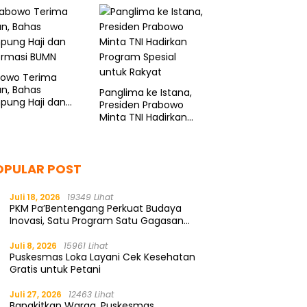
bowo Terima
n, Bahas
Panglima ke Istana,
pung Haji dan
Presiden Prabowo
ormasi BUMN
Minta TNI Hadirkan
Program Spesial
untuk Rakyat
OPULAR POST
Juli 18, 2026
19349 Lihat
PKM Pa’Bentengang Perkuat Budaya
Inovasi, Satu Program Satu Gagasan
Solutif
Juli 8, 2026
15961 Lihat
Puskesmas Loka Layani Cek Kesehatan
Gratis untuk Petani
Juli 27, 2026
12463 Lihat
Bangkitkan Warga, Puskesmas