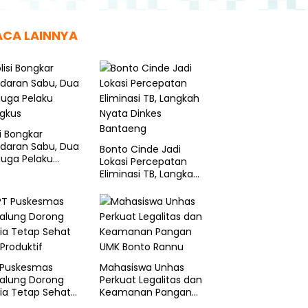
ACA LAINNYA
si Bongkar
edaran Sabu, Dua
Bonto Cinde Jadi
duga Pelaku
Lokasi Percepatan
ngkus
Eliminasi TB, Langkah
Nyata Dinkes
Bantaeng
 Puskesmas
Mahasiswa Unhas
galung Dorong
Perkuat Legalitas dan
ia Tetap Sehat
Keamanan Pangan
Produktif
UMK Bonto Rannu