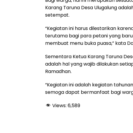
Bagi warga, hal ini merupakan sesuatu
k
p
m
Karang Taruna Desa Ulugalung adalah
setempat.
“Kegiatan ini harus dilestarikan kar
terutama bagi para petani yang baru
membuat menu buka puasa,” kata Da
Sementara Ketua Karang Taruna Desa 
adalah hal yang wajib dilakukan setia
Ramadhan.
“Kegiatan ini adalah kegiatan tahunan
semoga dapat bermanfaat bagi warga 
Views:
6,589