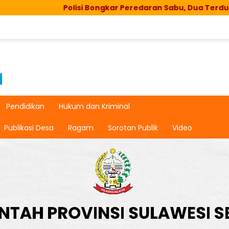
Polisi Bongkar Peredaran Sabu, Dua Terduga Pelaku 
Pendidikan
Hukum dan Kriminal
Publikasi Desa
Ragam
Sorotan Publik
Video