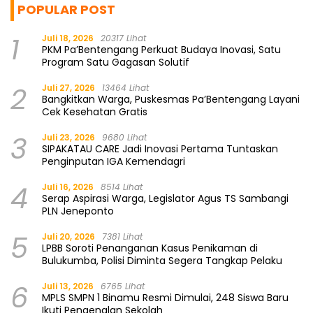
POPULAR POST
1
Juli 18, 2026
20317 Lihat
PKM Pa’Bentengang Perkuat Budaya Inovasi, Satu
Program Satu Gagasan Solutif
2
Juli 27, 2026
13464 Lihat
Bangkitkan Warga, Puskesmas Pa’Bentengang Layani
Cek Kesehatan Gratis
3
Juli 23, 2026
9680 Lihat
SIPAKATAU CARE Jadi Inovasi Pertama Tuntaskan
Penginputan IGA Kemendagri
4
Juli 16, 2026
8514 Lihat
Serap Aspirasi Warga, Legislator Agus TS Sambangi
PLN Jeneponto
5
Juli 20, 2026
7381 Lihat
LPBB Soroti Penanganan Kasus Penikaman di
Bulukumba, Polisi Diminta Segera Tangkap Pelaku
6
Juli 13, 2026
6765 Lihat
MPLS SMPN 1 Binamu Resmi Dimulai, 248 Siswa Baru
Ikuti Pengenalan Sekolah