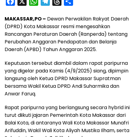
F
X
W
T
T
S
a
h
e
h
h
MAKASSAR,PO –
Dewan Perwakilan Rakyat Daerah
c
a
l
r
a
(DPRD) Kota Makassar resmi mengesahkan
e
t
e
e
r
Rancangan Peraturan Daerah (Ranperda) tentang
b
s
g
a
e
Perubahan Anggaran Pendapatan dan Belanja
o
A
r
d
Daerah (APBD) Tahun Anggaran 2025.
o
p
a
s
Keputusan tersebut diambil dalam rapat paripurna
k
p
m
yang digelar pada Kamis (4/9/2025) siang, dipimpin
langsung oleh Ketua DPRD Makassar Supratman
bersama Wakil Ketua DPRD Andi Suharmika dan
Anwar Faruq.
Rapat paripurna yang berlangsung secara hybrid ini
turut diikuti jajaran Pemerintah Kota Makassar dari
Balai Kota, di antaranya Wali Kota Makassar Munafri
Arifuddin, Wakil Wali Kota Aliyah Mustika Ilham, serta