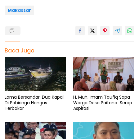
k
p
m
Makassar
Baca Juga
Lama Bersandar, Dua Kapal
H. Muh. Imam Taufiq Sapa
Di Pabiringa Hangus
Warga Desa Paitana Serap
Terbakar
Aspirasi