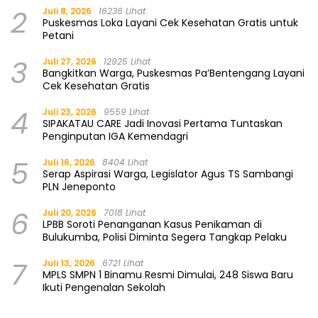
2
Juli 8, 2026
16236 Lihat
Puskesmas Loka Layani Cek Kesehatan Gratis untuk
Petani
3
Juli 27, 2026
12925 Lihat
Bangkitkan Warga, Puskesmas Pa’Bentengang Layani
Cek Kesehatan Gratis
4
Juli 23, 2026
9559 Lihat
SIPAKATAU CARE Jadi Inovasi Pertama Tuntaskan
Penginputan IGA Kemendagri
5
Juli 16, 2026
8404 Lihat
Serap Aspirasi Warga, Legislator Agus TS Sambangi
PLN Jeneponto
6
Juli 20, 2026
7018 Lihat
LPBB Soroti Penanganan Kasus Penikaman di
Bulukumba, Polisi Diminta Segera Tangkap Pelaku
7
Juli 13, 2026
6721 Lihat
MPLS SMPN 1 Binamu Resmi Dimulai, 248 Siswa Baru
Ikuti Pengenalan Sekolah