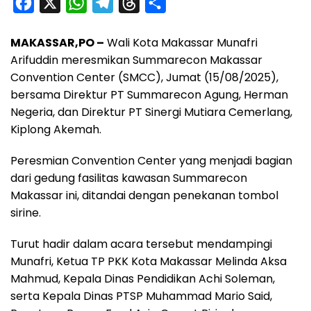
F
X
W
T
T
S
a
h
e
h
h
MAKASSAR,PO –
Wali Kota Makassar Munafri
c
a
l
r
a
Arifuddin meresmikan Summarecon Makassar
e
t
e
e
r
Convention Center (SMCC), Jumat (15/08/2025),
b
s
g
a
e
bersama Direktur PT Summarecon Agung, Herman
o
A
r
d
Negeria, dan Direktur PT Sinergi Mutiara Cemerlang,
o
p
a
s
Kiplong Akemah.
k
p
m
Peresmian Convention Center yang menjadi bagian
dari gedung fasilitas kawasan Summarecon
Makassar ini, ditandai dengan penekanan tombol
sirine.
Turut hadir dalam acara tersebut mendampingi
Munafri, Ketua TP PKK Kota Makassar Melinda Aksa
Mahmud, Kepala Dinas Pendidikan Achi Soleman,
serta Kepala Dinas PTSP Muhammad Mario Said,