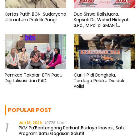
Kertas Putih BGN: Sudaryono
Dua Siswa RaihJuara,
Ultimatum Praktik Pungli
Kepsek Dr. Wahid Hidayat,
S.Pd., M.Pd. di SMAN 1
Bantaeng Tuai Pujian
Pemkab Takalar-BTN Pacu
Curi HP di Bangkala,
Digitalisasi dan PAD
Terduga Pelaku Diciduk
Polisi
POPULAR POST
1
Juli 18, 2026
19778 Lihat
PKM Pa’Bentengang Perkuat Budaya Inovasi, Satu
Program Satu Gagasan Solutif