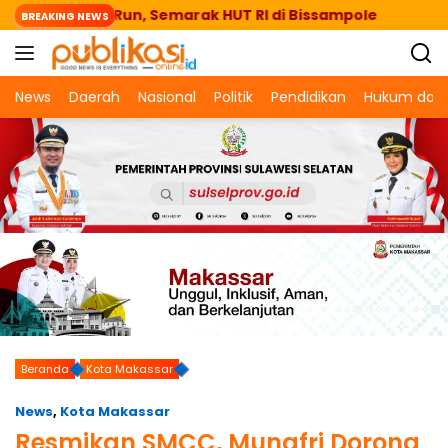
Langsung
s Fun Run, Semarak HUT RI di Bissampole
Setkab Ar
BREAKING NEWS
ke
konten
News
Daerah
Nasional
Politik
Pendidikan
Hukum dan 
Beranda
Kota Makassar
News
,
Kota Makassar
Resmikan SMCC, Munafri Dorong