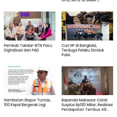
S.Pd., M.Pd. di SMAN 1
Bantaeng Tuai Pujian
Pemkab Takalar-BTN Pacu
Curi HP di Bangkala,
Digitalisasi dan PAD
Terduga Pelaku Diciduk
Polisi
Hambatan Ekspor Tuntas,
Bapenda Makassar Catat
100 Kapal Bergerak Lagi
Surplus Rp130 Miliar, Realisasi
Pendapatan Tembus 49
Persen