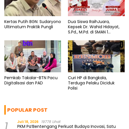
Kertas Putih BGN: Sudaryono
Dua Siswa RaihJuara,
Ultimatum Praktik Pungli
Kepsek Dr. Wahid Hidayat,
S.Pd., M.Pd. di SMAN 1
Bantaeng Tuai Pujian
Pemkab Takalar-BTN Pacu
Curi HP di Bangkala,
Digitalisasi dan PAD
Terduga Pelaku Diciduk
Polisi
POPULAR POST
1
Juli 18, 2026
19778 Lihat
PKM Pa’Bentengang Perkuat Budaya Inovasi, Satu