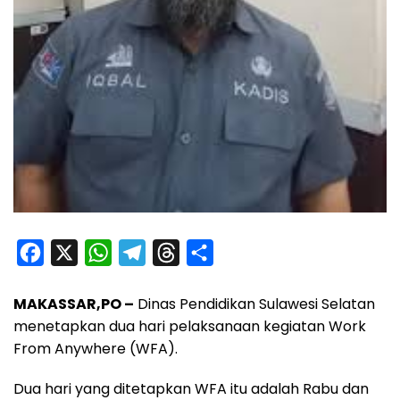
F
X
W
T
T
S
a
h
e
h
h
MAKASSAR,PO –
Dinas Pendidikan Sulawesi Selatan
c
a
l
r
a
menetapkan dua hari pelaksanaan kegiatan Work
e
t
e
e
r
From Anywhere (WFA).
b
s
g
a
e
o
A
r
d
Dua hari yang ditetapkan WFA itu adalah Rabu dan