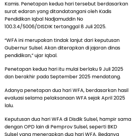
Kamis. Penetapan kedua hari tersebut berdasarkan
o
p
a
s
surat edaran yang ditandatangani oleh Kadis
k
p
m
Pendidikan Iqbal Nadjamuddin No
100.3.4/5006/DISDIK tertanggal 8 Juli 2025.
“WFA ini merupakan tindak lanjut dari keputusan
Gubernur Sulsel. Akan diterapkan di jajaran dinas
pendidikan,” ujar Iqbal.
Penetapan kedua hari itu mulai berlaku 9 Juli 2025
dan berakhir pada September 2025 mendatang.
Adanya penetapan dua hari WFA, berdasarkan hasil
evaluasi selama pelaksanaan WFA sejak April 2025
lalu.
Keputusan dua hari WFA di Disdik Sulsel, hampir sama
dengan OPD lain di Pemprov Sulsel, seperti BKD
Sulsel yang menerapkan dua hari WFA. Bedanya