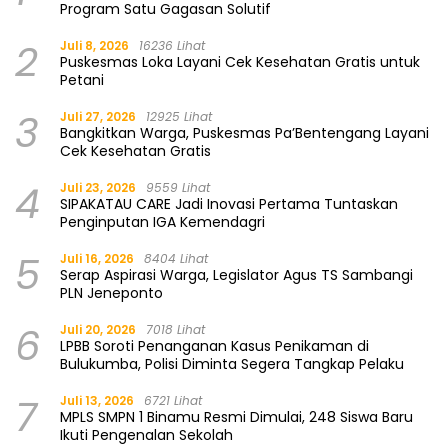
Program Satu Gagasan Solutif
2
Juli 8, 2026
16236 Lihat
Puskesmas Loka Layani Cek Kesehatan Gratis untuk
Petani
3
Juli 27, 2026
12925 Lihat
Bangkitkan Warga, Puskesmas Pa’Bentengang Layani
Cek Kesehatan Gratis
4
Juli 23, 2026
9559 Lihat
SIPAKATAU CARE Jadi Inovasi Pertama Tuntaskan
Penginputan IGA Kemendagri
5
Juli 16, 2026
8404 Lihat
Serap Aspirasi Warga, Legislator Agus TS Sambangi
PLN Jeneponto
6
Juli 20, 2026
7018 Lihat
LPBB Soroti Penanganan Kasus Penikaman di
Bulukumba, Polisi Diminta Segera Tangkap Pelaku
7
Juli 13, 2026
6721 Lihat
MPLS SMPN 1 Binamu Resmi Dimulai, 248 Siswa Baru
Ikuti Pengenalan Sekolah