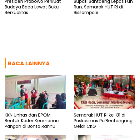
Presiden Prabowo Perkuat
Bupati Bantaeng Lepas Fun
Budaya Baca Lewat Buku
Run, Semarak HUT RI di
Berkualitas
Bissampole
BACA LAINNYA
KKN Unhas dan BPOM
Semarak HUT RI ke-81 di
Bentuk Kader Keamanan
Puskesmas Pa’Bentengang
Pangan di Bonto Rannu
Gelar CKG