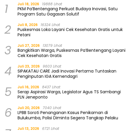
1
Juli 18, 2026
19888 Lihat
PKM Pa’Bentengang Perkuat Budaya Inovasi, Satu
Program Satu Gagasan Solutif
2
Juli 8, 2026
16324 Lihat
Puskesmas Loka Layani Cek Kesehatan Gratis untuk
Petani
3
Juli 27, 2026
13079 Lihat
Bangkitkan Warga, Puskesmas Pa’Bentengang Layani
Cek Kesehatan Gratis
4
Juli 23, 2026
9603 Lihat
SIPAKATAU CARE Jadi Inovasi Pertama Tuntaskan
Penginputan IGA Kemendagri
5
Juli 16, 2026
8437 Lihat
Serap Aspirasi Warga, Legislator Agus TS Sambangi
PLN Jeneponto
6
Juli 20, 2026
7040 Lihat
LPBB Soroti Penanganan Kasus Penikaman di
Bulukumba, Polisi Diminta Segera Tangkap Pelaku
Juli 13, 2026
6721 Lihat