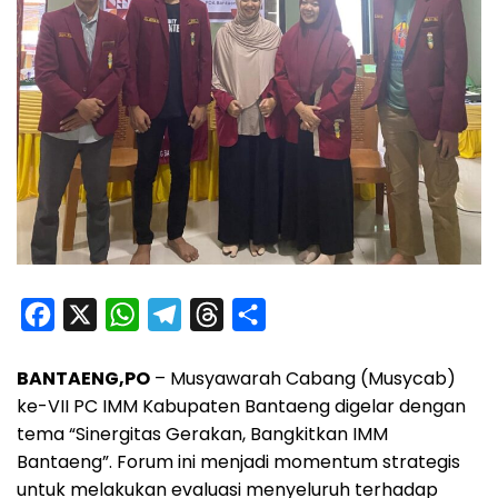
F
X
W
T
T
S
a
h
e
h
h
BANTAENG,PO
– Musyawarah Cabang (Musycab)
c
a
l
r
a
ke-VII PC IMM Kabupaten Bantaeng digelar dengan
e
t
e
e
r
tema “Sinergitas Gerakan, Bangkitkan IMM
b
s
g
a
e
Bantaeng”. Forum ini menjadi momentum strategis
o
A
r
d
untuk melakukan evaluasi menyeluruh terhadap