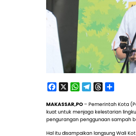
F
X
W
T
T
S
a
h
e
h
h
MAKASSAR,PO
– Pemerintah Kota (
c
a
l
r
a
kuat untuk menjaga kelestarian li
e
t
e
e
r
pengurangan penggunaan sampah bot
b
s
g
a
e
o
A
r
d
Hal itu disampaikan langsung Wali Kot