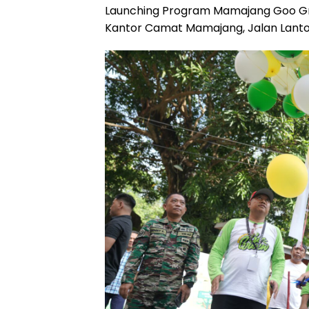
Launching Program Mamajang Goo G
o
p
a
s
Kantor Camat Mamajang, Jalan Lanto 
k
p
m