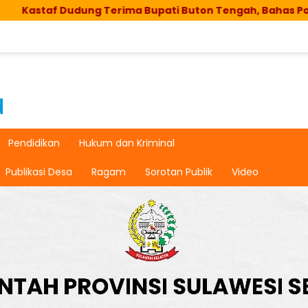
rima Bupati Buton Tengah, Bahas Potensi Kelautan
Pendidikan
Hukum dan Kriminal
Publikasi Desa
Ragam
Sorotan Publik
Video