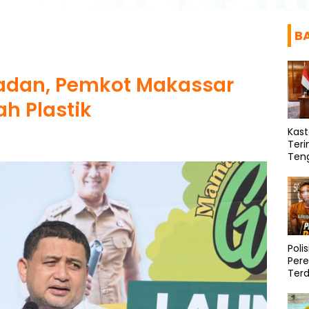
B
ladan, Pemkot Makassar
h Plastik
Kas
Teri
Ten
Pote
Poli
Per
Ter
Diri