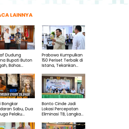
ACA LAINNYA
taf Dudung
Prabowo Kumpulkan
ma Bupati Buton
150 Periset Terbaik di
gah, Bahas
Istana, Tekankan
nsi Kelautan
Riset dan Inovasi
si Bongkar
Bonto Cinde Jadi
edaran Sabu, Dua
Lokasi Percepatan
duga Pelaku
Eliminasi TB, Langkah
ngkus
Nyata Dinkes
Bantaeng