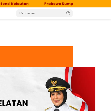
Prabowo Kumpulkan 150 Periset Terbaik di Istana, Tekank