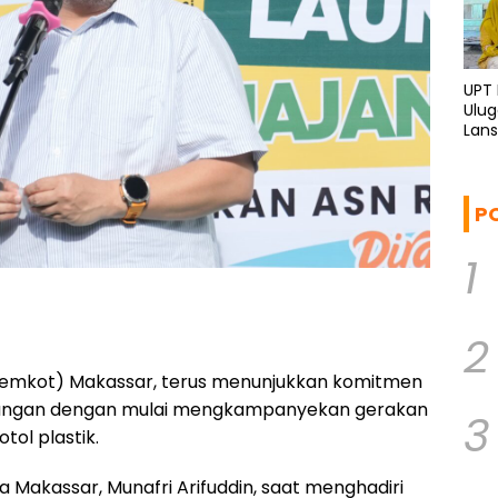
UPT
Ulu
Lans
dan 
P
1
2
Pemkot) Makassar, terus menunjukkan komitmen
ngkungan dengan mulai mengkampanyekan gerakan
3
ol plastik.
a Makassar, Munafri Arifuddin, saat menghadiri