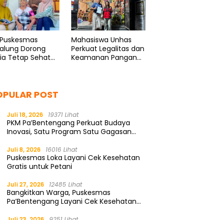
 Puskesmas
Mahasiswa Unhas
galung Dorong
Perkuat Legalitas dan
ia Tetap Sehat
Keamanan Pangan
Produktif
UMK Bonto Rannu
OPULAR POST
Juli 18, 2026
19371 Lihat
PKM Pa’Bentengang Perkuat Budaya
Inovasi, Satu Program Satu Gagasan
Solutif
Juli 8, 2026
16016 Lihat
Puskesmas Loka Layani Cek Kesehatan
Gratis untuk Petani
Juli 27, 2026
12485 Lihat
Bangkitkan Warga, Puskesmas
Pa’Bentengang Layani Cek Kesehatan
Gratis
Juli 23, 2026
9251 Lihat