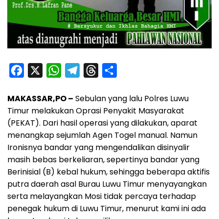
F
X
W
T
T
S
a
h
e
h
h
MAKASSAR,PO –
Sebulan yang lalu Polres Luwu
c
a
l
r
a
Timur melakukan Oprasi Penyakit Masyarakat
e
t
e
e
r
(PEKAT). Dari hasil operasi yang dilakukan, aparat
b
s
g
a
e
menangkap sejumlah Agen Togel manual. Namun
o
A
r
d
Ironisnya bandar yang mengendalikan disinyalir
o
p
a
s
masih bebas berkeliaran, sepertinya bandar yang
Berinisial (B) kebal hukum, sehingga beberapa aktifis
k
p
m
putra daerah asal Burau Luwu Timur menyayangkan
serta melayangkan Mosi tidak percaya terhadap
penegak hukum di Luwu Timur, menurut kami ini ada