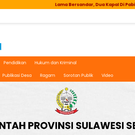
Lama Bersandar, Dua Kapal Di Pabiringa Hangus T
Pendidikan
Hukum dan Kriminal
Publikasi Desa
Ragam
Sorotan Publik
Video