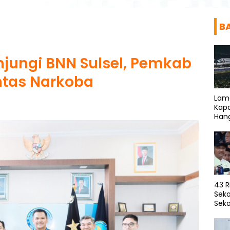
B
unjungi BNN Sulsel, Pemkab
ntas Narkoba
Lam
Kapa
Han
43 R
Seko
Seko