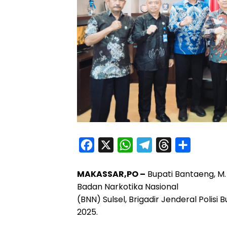
F
X
W
T
T
S
a
h
e
h
h
MAKASSAR,PO –
Bupati Bantaeng, M.
c
a
l
r
a
Badan Narkotika Nasional
e
t
e
e
r
(BNN) Sulsel, Brigadir Jenderal Polisi Bu
b
s
g
a
e
2025.
o
A
r
d