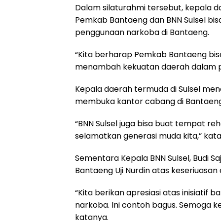
Dalam silaturahmi tersebut, kepala da
o
p
a
s
Pemkab Bantaeng dan BNN Sulsel bis
k
p
m
penggunaan narkoba di Bantaeng.
“Kita berharap Pemkab Bantaeng bis
menambah kekuatan daerah dalam pem
Kepala daerah termuda di Sulsel men
membuka kantor cabang di Bantaeng 
“BNN Sulsel juga bisa buat tempat reh
selamatkan generasi muda kita,” kat
Sementara Kepala BNN Sulsel, Budi Sa
Bantaeng Uji Nurdin atas keseriuasan
“Kita berikan apresiasi atas inisiati
narkoba. Ini contoh bagus. Semoga k
katanya.