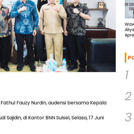
Waw
Aliy
Apre
Kem
P
1
2
 Fathul Fauzy Nurdin, audensi bersama Kepala
3
di Sajidin, di Kantor BNN Sulsel, Selasa, 17 Juni