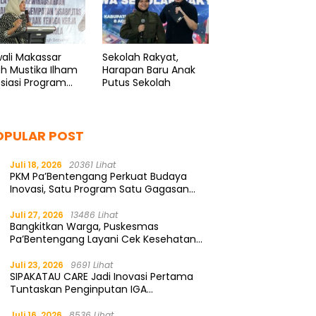
ali Makassar
Sekolah Rakyat,
ah Mustika Ilham
Harapan Baru Anak
siasi Program
Putus Sekolah
enaker
OPULAR POST
Juli 18, 2026
20361 Lihat
PKM Pa’Bentengang Perkuat Budaya
Inovasi, Satu Program Satu Gagasan
Solutif
Juli 27, 2026
13486 Lihat
Bangkitkan Warga, Puskesmas
Pa’Bentengang Layani Cek Kesehatan
Gratis
Juli 23, 2026
9691 Lihat
SIPAKATAU CARE Jadi Inovasi Pertama
Tuntaskan Penginputan IGA
Kemendagri
Juli 16, 2026
8536 Lihat