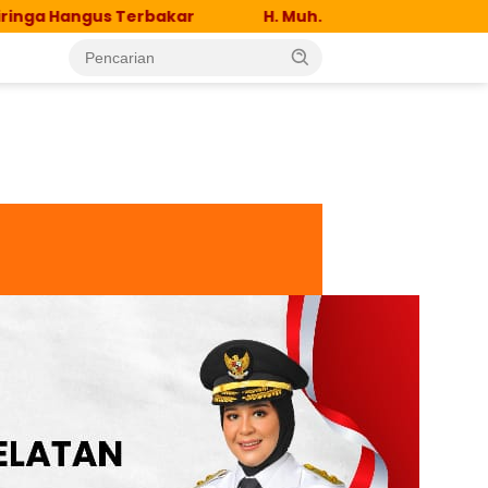
erbakar
H. Muh. Imam Taufiq Sapa Warga Desa Pait