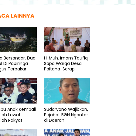
ACA LAINNYA
a Bersandar, Dua
H. Muh. Imam Taufiq
l Di Pabiringa
Sapa Warga Desa
gus Terbakar
Paitana Serap
Aspirasi
ibu Anak Kembali
Sudaryono Wajibkan,
lah Lewat
Pejabat BGN Ngantor
lah Rakyat
di Daerah