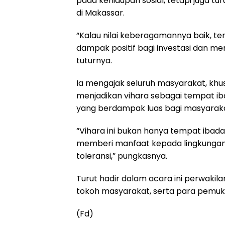
pada kehidupan sosial, tetapi juga t
di Makassar.
“Kalau nilai keberagamannya baik, t
dampak positif bagi investasi dan m
tuturnya.
Ia mengajak seluruh masyarakat, khu
menjadikan vihara sebagai tempat iba
yang berdampak luas bagi masyarakat
“Vihara ini bukan hanya tempat ibad
memberi manfaat kepada lingkungan s
toleransi,” pungkasnya.
Turut hadir dalam acara ini perwaki
tokoh masyarakat, serta para pemuk
(Fd)