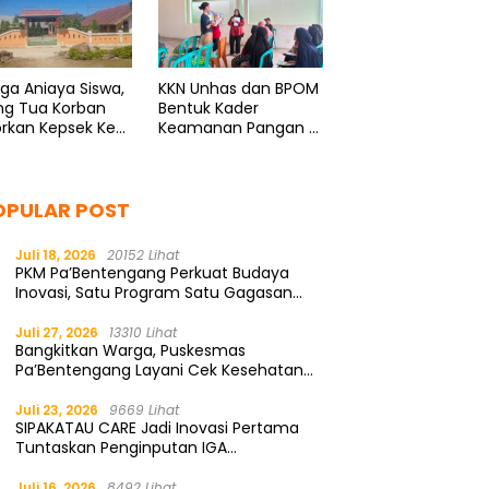
ga Aniaya Siswa,
KKN Unhas dan BPOM
ng Tua Korban
Bentuk Kader
rkan Kepsek Ke
Keamanan Pangan di
i
Bonto Rannu
OPULAR POST
Juli 18, 2026
20152 Lihat
PKM Pa’Bentengang Perkuat Budaya
Inovasi, Satu Program Satu Gagasan
Solutif
Juli 27, 2026
13310 Lihat
Bangkitkan Warga, Puskesmas
Pa’Bentengang Layani Cek Kesehatan
Gratis
Juli 23, 2026
9669 Lihat
SIPAKATAU CARE Jadi Inovasi Pertama
Tuntaskan Penginputan IGA
Kemendagri
Juli 16, 2026
8492 Lihat