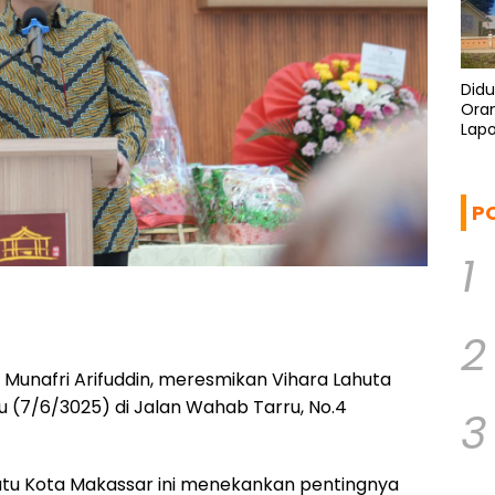
Didu
Ora
Lapo
Polis
P
1
2
 Munafri Arifuddin, meresmikan Vihara Lahuta
u (7/6/3025) di Jalan Wahab Tarru, No.4
3
atu Kota Makassar ini menekankan pentingnya