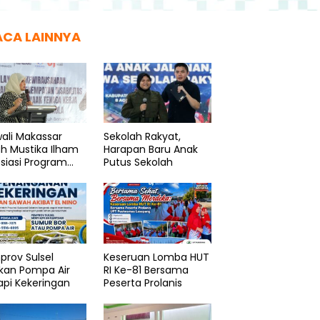
ACA LAINNYA
ali Makassar
Sekolah Rakyat,
ah Mustika Ilham
Harapan Baru Anak
siasi Program
Putus Sekolah
enaker
rov Sulsel
Keseruan Lomba HUT
kan Pompa Air
RI Ke-81 Bersama
pi Kekeringan
Peserta Prolanis