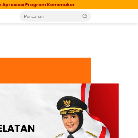
am Kemenaker
Sekolah Rakyat, Harapan Baru Anak 