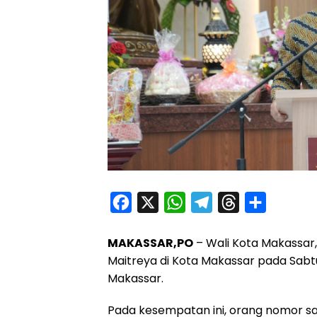
F
X
W
T
T
S
a
h
e
h
h
MAKASSAR,PO
– Wali Kota Makassar,
c
a
l
r
a
Maitreya di Kota Makassar pada Sabt
e
t
e
e
r
Makassar.
b
s
g
a
e
o
A
r
d
Pada kesempatan ini, orang nomor s