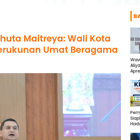
B
huta Maitreya: Wali Kota
Kerukunan Umat Beragama
Waw
Aliy
Apre
Kem
Pemp
Siap
Hada