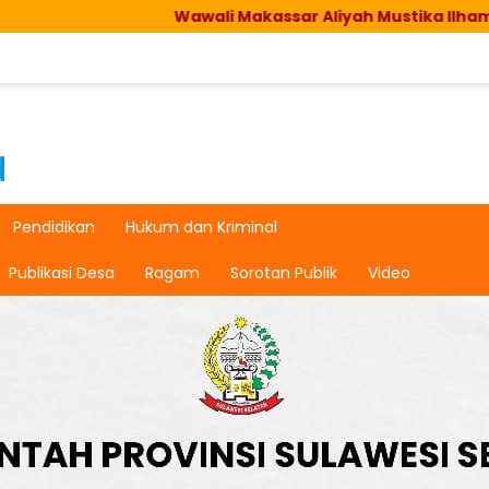
Wawali Makassar Aliyah Mustika Ilham Apresiasi Progr
Pendidikan
Hukum dan Kriminal
Publikasi Desa
Ragam
Sorotan Publik
Video