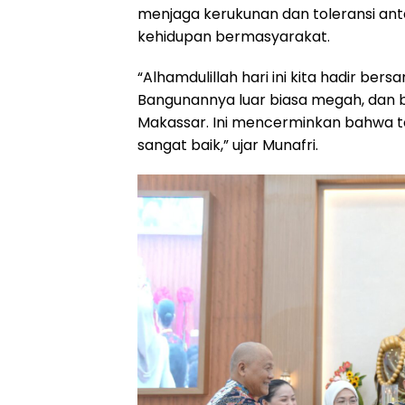
menjaga kerukunan dan toleransi a
o
p
a
s
kehidupan bermasyarakat.
k
p
m
“Alhamdulillah hari ini kita hadir be
Bangunannya luar biasa megah, dan
Makassar. Ini mencerminkan bahwa t
sangat baik,” ujar Munafri.