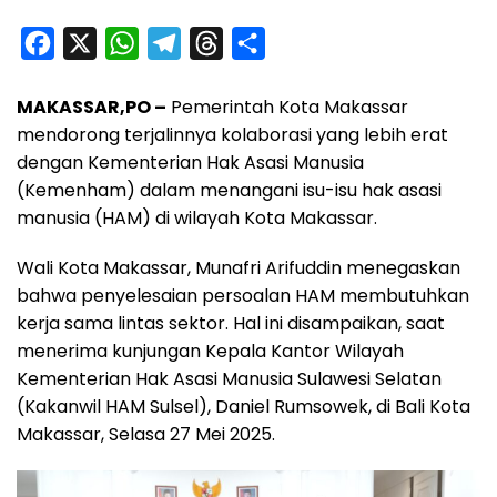
F
X
W
T
T
S
a
h
e
h
h
MAKASSAR,PO –
Pemerintah Kota Makassar
c
a
l
r
a
mendorong terjalinnya kolaborasi yang lebih erat
e
t
e
e
r
dengan Kementerian Hak Asasi Manusia
b
s
g
a
e
(Kemenham) dalam menangani isu-isu hak asasi
o
A
r
d
manusia (HAM) di wilayah Kota Makassar.
o
p
a
s
Wali Kota Makassar, Munafri Arifuddin menegaskan
k
p
m
bahwa penyelesaian persoalan HAM membutuhkan
kerja sama lintas sektor. Hal ini disampaikan, saat
menerima kunjungan Kepala Kantor Wilayah
Kementerian Hak Asasi Manusia Sulawesi Selatan
(Kakanwil HAM Sulsel), Daniel Rumsowek, di Bali Kota
Makassar, Selasa 27 Mei 2025.