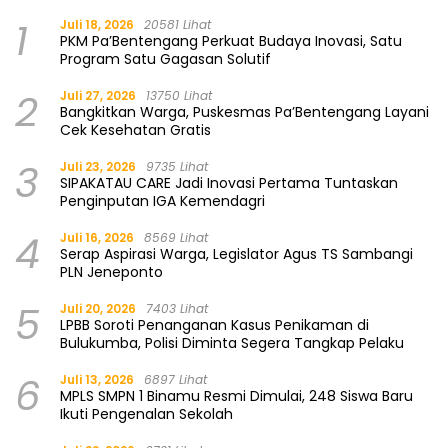
1
Juli 18, 2026
20581 Lihat
PKM Pa’Bentengang Perkuat Budaya Inovasi, Satu
Program Satu Gagasan Solutif
2
Juli 27, 2026
13750 Lihat
Bangkitkan Warga, Puskesmas Pa’Bentengang Layani
Cek Kesehatan Gratis
3
Juli 23, 2026
9735 Lihat
SIPAKATAU CARE Jadi Inovasi Pertama Tuntaskan
Penginputan IGA Kemendagri
4
Juli 16, 2026
8569 Lihat
Serap Aspirasi Warga, Legislator Agus TS Sambangi
PLN Jeneponto
5
Juli 20, 2026
7403 Lihat
LPBB Soroti Penanganan Kasus Penikaman di
Bulukumba, Polisi Diminta Segera Tangkap Pelaku
6
Juli 13, 2026
6897 Lihat
MPLS SMPN 1 Binamu Resmi Dimulai, 248 Siswa Baru
Ikuti Pengenalan Sekolah