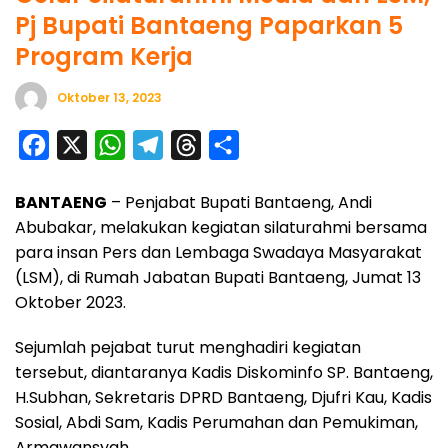
Pj Bupati Bantaeng Paparkan 5
Program Kerja
Oktober 13, 2023
F
X
W
T
T
S
a
h
e
h
h
BANTAENG
– Penjabat Bupati Bantaeng, Andi
c
a
l
r
a
Abubakar, melakukan kegiatan silaturahmi bersama
e
t
e
e
r
para insan Pers dan Lembaga Swadaya Masyarakat
b
s
g
a
e
(LSM), di Rumah Jabatan Bupati Bantaeng, Jumat 13
o
A
r
d
Oktober 2023.
o
p
a
s
Sejumlah pejabat turut menghadiri kegiatan
k
p
m
tersebut, diantaranya Kadis Diskominfo SP. Bantaeng,
H.Subhan, Sekretaris DPRD Bantaeng, Djufri Kau, Kadis
Sosial, Abdi Sam, Kadis Perumahan dan Pemukiman,
Armawansyah.