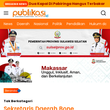
Langsung
Bersandar, Dua Kapal Di Pabiringa Hangus Terbakar
BREAKING NEWS
ke
konten
News
Daerah
Nasional
Politik
Pendidikan
Hukum dan 
Beranda
Tak Berkategori
Sekretaris Daerah Bone