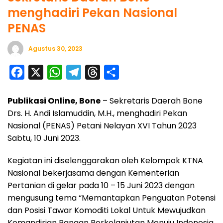
menghadiri Pekan Nasional
PENAS
Agustus 30, 2023
F
X
W
T
T
S
a
h
e
h
h
Publikasi Online, Bone
– Sekretaris Daerah Bone
c
a
l
r
a
Drs. H. Andi Islamuddin, M.H., menghadiri Pekan
e
t
e
e
r
Nasional (PENAS) Petani Nelayan XVI Tahun 2023
b
s
g
a
e
Sabtu, 10 Juni 2023.
o
A
r
d
Kegiatan ini diselenggarakan oleh Kelompok KTNA
o
p
a
s
Nasional bekerjasama dengan Kementerian
k
p
m
Pertanian di gelar pada 10 – 15 Juni 2023 dengan
mengusung tema “Memantapkan Penguatan Potensi
dan Posisi Tawar Komoditi Lokal Untuk Mewujudkan
Kemandirian Pangan Berkelanjutan Menuju Indonesia