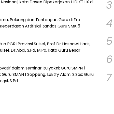
3
asional, kata Dosen Dipekerjakan LLDIKTI IX di
4
tema, Peluang dan Tantangan Guru di Era
 Kecerdasan Artifisial, tandas Guru SMK 5
5
a PGRI Provinsi Sulsel, Prof Dr Hasnawi Haris,
sel, Dr.Abdi, S.Pd, M.Pd, kata Guru Besar
6
r
inovatif dalam seminar itu yakni; Guru SMPN 1
7
 Guru SMAN 1 Soppeng, Luktfy Alam, S.Sos; Guru
si, S.Pd.