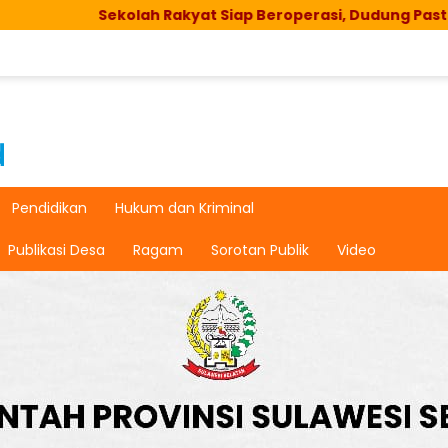
Sekolah Rakyat Siap Beroperasi, Dudung Pastikan Fasili
Pendidikan
Hukum dan Kriminal
Publikasi Desa
Ragam
Sorotan Publik
Video