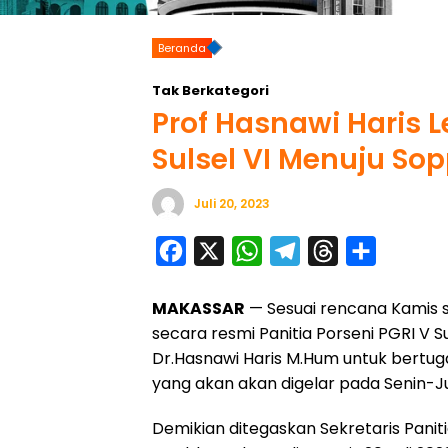
Beranda
Tak Berkategori
Prof Hasnawi Haris L
Sulsel VI Menuju So
Juli 20, 2023
F
X
W
T
T
S
a
h
e
h
h
MAKASSAR
— Sesuai rencana Kamis si
c
a
l
r
a
secara resmi Panitia Porseni PGRI V S
e
t
e
e
r
Dr.Hasnawi Haris M.Hum untuk bertu
b
s
g
a
e
yang akan akan digelar pada Senin-Ju
o
A
r
d
Demikian ditegaskan Sekretaris Panitia
o
p
a
s