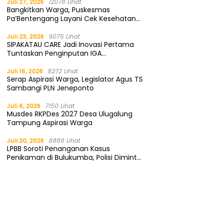
Juli 27, 2026
12078 Lihat
Bangkitkan Warga, Puskesmas
Pa’Bentengang Layani Cek Kesehatan
Gratis
Juli 23, 2026
9075 Lihat
SIPAKATAU CARE Jadi Inovasi Pertama
Tuntaskan Penginputan IGA
Kemendagri
Juli 16, 2026
8272 Lihat
Serap Aspirasi Warga, Legislator Agus TS
Sambangi PLN Jeneponto
Juli 6, 2026
7150 Lihat
Musdes RKPDes 2027 Desa Ulugalung
Tampung Aspirasi Warga
Juli 20, 2026
6886 Lihat
LPBB Soroti Penanganan Kasus
Penikaman di Bulukumba, Polisi Diminta
Segera Tangkap Pelaku