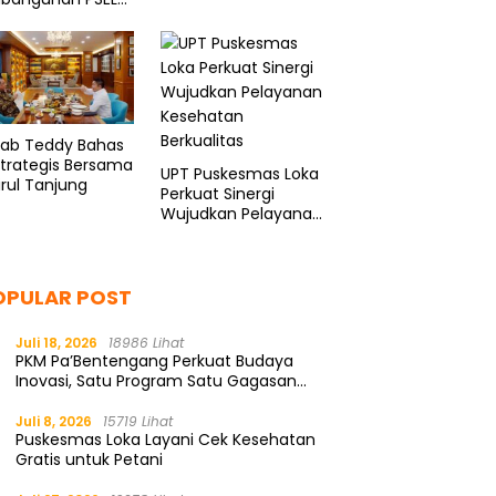
onal
minasata
kab Teddy Bahas
Strategis Bersama
UPT Puskesmas Loka
rul Tanjung
Perkuat Sinergi
Wujudkan Pelayanan
Kesehatan
Berkualitas
OPULAR POST
Juli 18, 2026
18986 Lihat
PKM Pa’Bentengang Perkuat Budaya
Inovasi, Satu Program Satu Gagasan
Solutif
Juli 8, 2026
15719 Lihat
Puskesmas Loka Layani Cek Kesehatan
Gratis untuk Petani