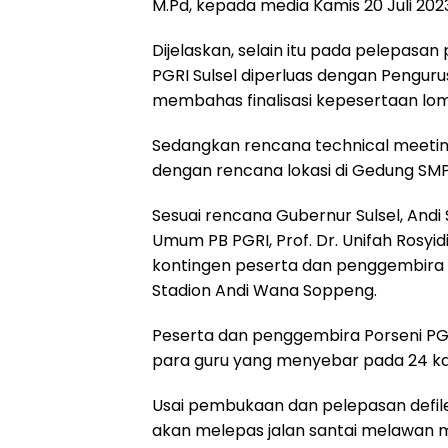
M.Pd, kepada media Kamis 20 Juli 2023
k
p
m
Dijelaskan, selain itu pada pelepasan
PGRI Sulsel diperluas dengan Penguru
membahas finalisasi kepesertaan lom
Sedangkan rencana technical meeting
dengan rencana lokasi di Gedung SMP
Sesuai rencana Gubernur Sulsel, And
Umum PB PGRI, Prof. Dr. Unifah Rosyi
kontingen peserta dan penggembira Por
Stadion Andi Wana Soppeng.
Peserta dan penggembira Porseni PGRI S
para guru yang menyebar pada 24 kab
Usai pembukaan dan pelepasan defile
akan melepas jalan santai melawan m