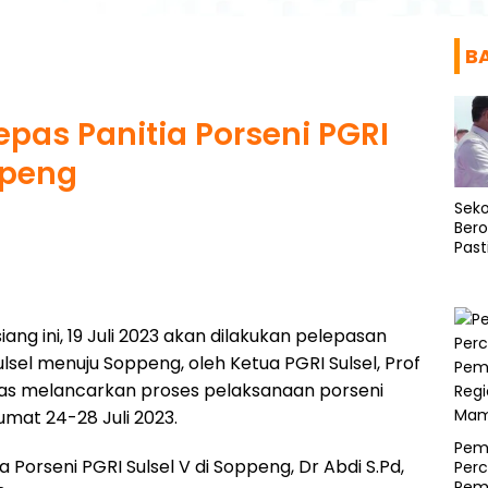
B
epas Panitia Porseni PGRI
ppeng
Seko
Bero
Past
Asr
ang ini, 19 Juli 2023 akan dilakukan pelepasan
ulsel menuju Soppeng, oleh Ketua PGRI Sulsel, Prof
gas melancarkan proses pelaksanaan porseni
mat 24-28 Juli 2023.
Pemp
 Porseni PGRI Sulsel V di Soppeng, Dr Abdi S.Pd,
Per
Pem