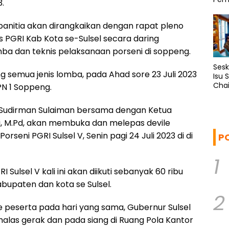
.
Regi
Mam
 panitia akan dirangkaikan dengan rapat pleno
s PGRI Kab Kota se-Sulsel secara daring
ba dan teknis pelaksanaan porseni di soppeng.
Ses
 semua jenis lomba, pada Ahad sore 23 Juli 2023
Isu 
Chai
N 1 Soppeng.
i Sudirman Sulaiman bersama dengan Ketua
di, M.Pd, akan membuka dan melepas devile
seni PGRI Sulsel V, Senin pagi 24 Juli 2023 di di
P
1
ulsel V kali ini akan diikuti sebanyak 60 ribu
upaten dan kota se Sulsel.
2
 peserta pada hari yang sama, Gubernur Sulsel
alas gerak dan pada siang di Ruang Pola Kantor