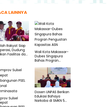
ACA LAINNYA
lah Rakyat Siap
perasi, Dudung
Wali Kota Makassar-
ikan Fasilitas dan
Dubes Singapura
ama Layak
Bahas Progran
Penguatan Kapasitas
ASN
Dosen UNPAS Berikan
Edukasi Bahaya
rov Sulsel
Narkoba di SMKN 5
cepat
Bantaeng
bangunan PSEL