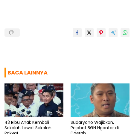
o
A
r
d
o
p
a
s
k
p
m
BACA LAINNYA
43 Ribu Anak Kembali
Sudaryono Wajibkan,
Sekolah Lewat Sekolah
Pejabat BGN Ngantor di
Rakyat
Daerah