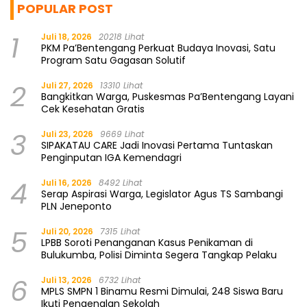
POPULAR POST
1
Juli 18, 2026
20218 Lihat
PKM Pa’Bentengang Perkuat Budaya Inovasi, Satu
Program Satu Gagasan Solutif
2
Juli 27, 2026
13310 Lihat
Bangkitkan Warga, Puskesmas Pa’Bentengang Layani
Cek Kesehatan Gratis
3
Juli 23, 2026
9669 Lihat
SIPAKATAU CARE Jadi Inovasi Pertama Tuntaskan
Penginputan IGA Kemendagri
4
Juli 16, 2026
8492 Lihat
Serap Aspirasi Warga, Legislator Agus TS Sambangi
PLN Jeneponto
5
Juli 20, 2026
7315 Lihat
LPBB Soroti Penanganan Kasus Penikaman di
Bulukumba, Polisi Diminta Segera Tangkap Pelaku
6
Juli 13, 2026
6732 Lihat
MPLS SMPN 1 Binamu Resmi Dimulai, 248 Siswa Baru
Ikuti Pengenalan Sekolah