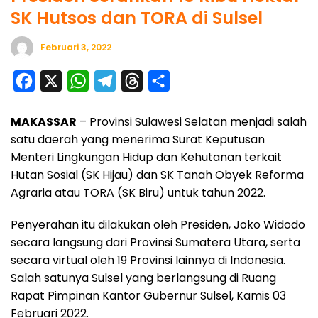
SK Hutsos dan TORA di Sulsel
Februari 3, 2022
F
X
W
T
T
S
a
h
e
h
h
MAKASSAR
– Provinsi Sulawesi Selatan menjadi salah
c
a
l
r
a
satu daerah yang menerima Surat Keputusan
e
t
e
e
r
Menteri Lingkungan Hidup dan Kehutanan terkait
b
s
g
a
e
Hutan Sosial (SK Hijau) dan SK Tanah Obyek Reforma
o
A
r
d
Agraria atau TORA (SK Biru) untuk tahun 2022.
o
p
a
s
Penyerahan itu dilakukan oleh Presiden, Joko Widodo
k
p
m
secara langsung dari Provinsi Sumatera Utara, serta
secara virtual oleh 19 Provinsi lainnya di Indonesia.
Salah satunya Sulsel yang berlangsung di Ruang
Rapat Pimpinan Kantor Gubernur Sulsel, Kamis 03
Februari 2022.