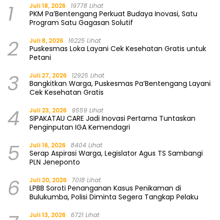
1
Juli 18, 2026
19778 Lihat
PKM Pa’Bentengang Perkuat Budaya Inovasi, Satu
Program Satu Gagasan Solutif
2
Juli 8, 2026
16225 Lihat
Puskesmas Loka Layani Cek Kesehatan Gratis untuk
Petani
3
Juli 27, 2026
12925 Lihat
Bangkitkan Warga, Puskesmas Pa’Bentengang Layani
Cek Kesehatan Gratis
4
Juli 23, 2026
9559 Lihat
SIPAKATAU CARE Jadi Inovasi Pertama Tuntaskan
Penginputan IGA Kemendagri
5
Juli 16, 2026
8404 Lihat
Serap Aspirasi Warga, Legislator Agus TS Sambangi
PLN Jeneponto
6
Juli 20, 2026
7018 Lihat
LPBB Soroti Penanganan Kasus Penikaman di
Bulukumba, Polisi Diminta Segera Tangkap Pelaku
Juli 13, 2026
6721 Lihat