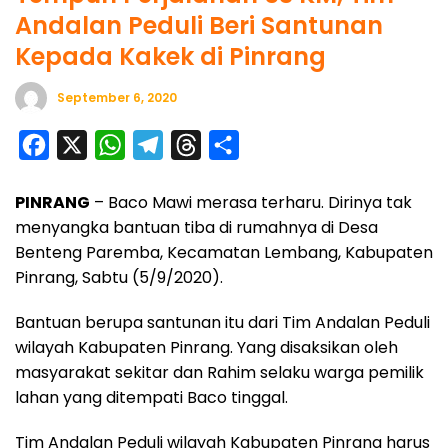
Andalan Peduli Beri Santunan
Kepada Kakek di Pinrang
September 6, 2020
F
X
W
T
T
S
a
h
e
h
h
PINRANG
– Baco Mawi merasa terharu. Dirinya tak
c
a
l
r
a
menyangka bantuan tiba di rumahnya di Desa
e
t
e
e
r
Benteng Paremba, Kecamatan Lembang, Kabupaten
b
s
g
a
e
Pinrang, Sabtu (5/9/2020).
o
A
r
d
Bantuan berupa santunan itu dari Tim Andalan Peduli
o
p
a
s
wilayah Kabupaten Pinrang. Yang disaksikan oleh
k
p
m
masyarakat sekitar dan Rahim selaku warga pemilik
lahan yang ditempati Baco tinggal.
Tim Andalan Peduli wilayah Kabupaten Pinrang harus