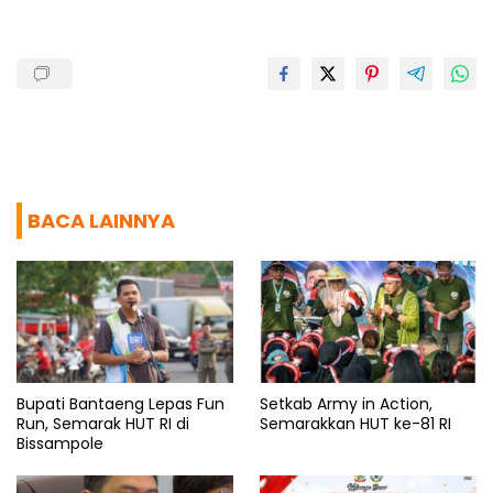
o
p
a
s
k
p
m
BACA LAINNYA
Bupati Bantaeng Lepas Fun
Setkab Army in Action,
Run, Semarak HUT RI di
Semarakkan HUT ke-81 RI
Bissampole