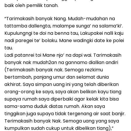
baik oleh pemilik tanah.
“Tarimakasih banyak Nang. Mudah-mudahan na
tattamba dallengta, malampe sunga’ na salama’ki’.
Kupulungngi te doi na benna tau, Lakupakei nalli kaju
nadi paregei te’ bolaku. Mane wadingki date ke polei
tau.
Ladi patanrei toi Mane njo’ na dapi wai. Tarimakasih
banyak nak mudah2an na gannamo diallian andiri
(Terimakasih banyak nak. Semoga rezkimu
bertambah, panjang umur dan selamat dunia
akhirat. Saya simpan uang ini yang telah diberikan
orang-orang ke saya, saya akan belikan kayu tiang
supaya rumah saya diperbaiki agar kelak kita bisa
sama-sama duduk diatas rumah. Akan saya
tinggikan juga supaya tidak tergenang air saat banjir.
Terimakasih banyak Nak. Semoga uang yang saya
kumpulkan sudah cukup untuk dibelikan tiang),”