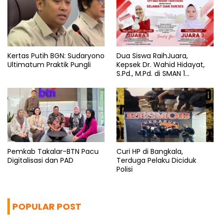
Kertas Putih BGN: Sudaryono
Dua Siswa RaihJuara,
Ultimatum Praktik Pungli
Kepsek Dr. Wahid Hidayat,
S.Pd., M.Pd. di SMAN 1
Bantaeng Tuai Pujian
Pemkab Takalar-BTN Pacu
Curi HP di Bangkala,
Digitalisasi dan PAD
Terduga Pelaku Diciduk
Polisi
POPULAR POST