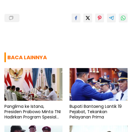
k
p
m
BACA LAINNYA
Panglima ke Istana,
Bupati Bantaeng Lantik 19
Presiden Prabowo Minta TNI
Pejabat, Tekankan
Hadirkan Program Spesial
Pelayanan Prima
untuk Rakyat