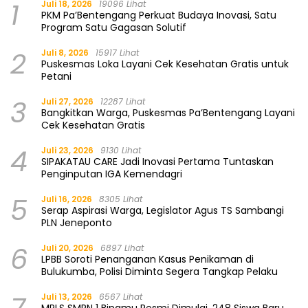
1
Juli 18, 2026
19096 Lihat
PKM Pa’Bentengang Perkuat Budaya Inovasi, Satu
Program Satu Gagasan Solutif
2
Juli 8, 2026
15917 Lihat
Puskesmas Loka Layani Cek Kesehatan Gratis untuk
Petani
3
Juli 27, 2026
12287 Lihat
Bangkitkan Warga, Puskesmas Pa’Bentengang Layani
Cek Kesehatan Gratis
4
Juli 23, 2026
9130 Lihat
SIPAKATAU CARE Jadi Inovasi Pertama Tuntaskan
Penginputan IGA Kemendagri
5
Juli 16, 2026
8305 Lihat
Serap Aspirasi Warga, Legislator Agus TS Sambangi
PLN Jeneponto
6
Juli 20, 2026
6897 Lihat
LPBB Soroti Penanganan Kasus Penikaman di
Bulukumba, Polisi Diminta Segera Tangkap Pelaku
Juli 13, 2026
6567 Lihat