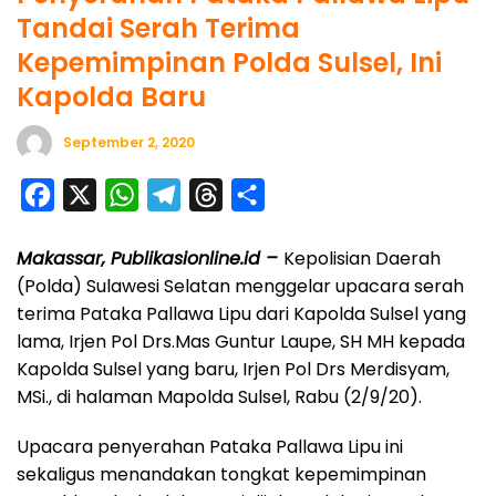
Tandai Serah Terima
Kepemimpinan Polda Sulsel, Ini
Kapolda Baru
September 2, 2020
F
X
W
T
T
S
a
h
e
h
h
Makassar, Publikasionline.id –
Kepolisian Daerah
c
a
l
r
a
(Polda) Sulawesi Selatan menggelar upacara serah
e
t
e
e
r
terima Pataka Pallawa Lipu dari Kapolda Sulsel yang
b
s
g
a
e
lama, Irjen Pol Drs.Mas Guntur Laupe, SH MH kepada
o
A
r
d
Kapolda Sulsel yang baru, Irjen Pol Drs Merdisyam,
o
p
a
s
MSi., di halaman Mapolda Sulsel, Rabu (2/9/20).
k
p
m
Upacara penyerahan Pataka Pallawa Lipu ini
sekaligus menandakan tongkat kepemimpinan