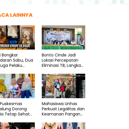
ACA LAINNYA
si Bongkar
Bonto Cinde Jadi
edaran Sabu, Dua
Lokasi Percepatan
duga Pelaku
Eliminasi TB, Langkah
ngkus
Nyata Dinkes
Bantaeng
 Puskesmas
Mahasiswa Unhas
galung Dorong
Perkuat Legalitas dan
ia Tetap Sehat
Keamanan Pangan
Produktif
UMK Bonto Rannu