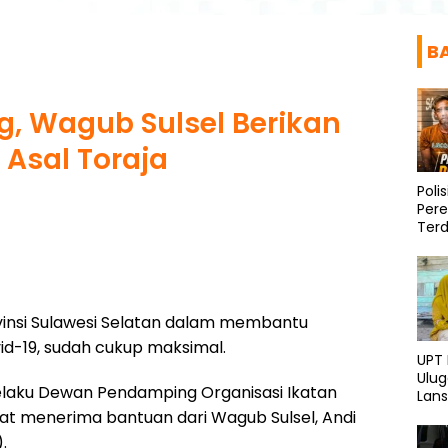
B
, Wagub Sulsel Berikan
Asal Toraja
Poli
Per
Ter
Diri
insi Sulawesi Selatan dalam membantu
-19, sudah cukup maksimal.
UPT
Ulu
elaku Dewan Pendamping Organisasi Ikatan
Lans
dan 
at menerima bantuan dari Wagub Sulsel, Andi
.