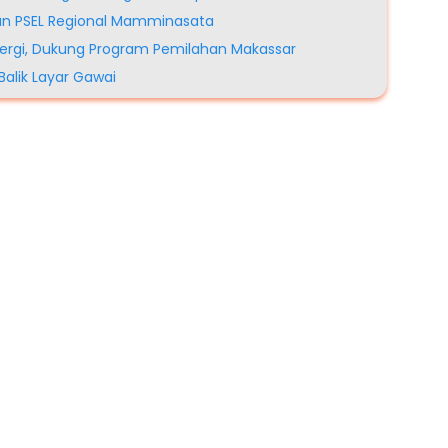
n PSEL Regional Mamminasata
ergi, Dukung Program Pemilahan Makassar
alik Layar Gawai