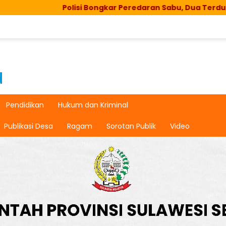
Polisi Bongkar Peredaran Sabu, Dua Terduga Pelaku Dirin
Pendidikan
Hukum dan Kriminal
Publikasi Desa
Ragam
Sorotan Publik
Video