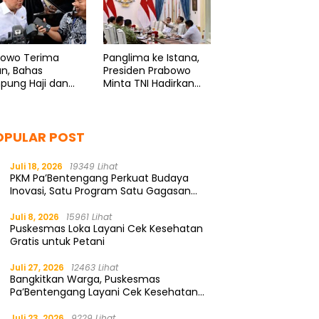
bowo Terima
Panglima ke Istana,
n, Bahas
Presiden Prabowo
pung Haji dan
Minta TNI Hadirkan
ormasi BUMN
Program Spesial
untuk Rakyat
OPULAR POST
Juli 18, 2026
19349 Lihat
PKM Pa’Bentengang Perkuat Budaya
Inovasi, Satu Program Satu Gagasan
Solutif
Juli 8, 2026
15961 Lihat
Puskesmas Loka Layani Cek Kesehatan
Gratis untuk Petani
Juli 27, 2026
12463 Lihat
Bangkitkan Warga, Puskesmas
Pa’Bentengang Layani Cek Kesehatan
Gratis
Juli 23, 2026
9229 Lihat