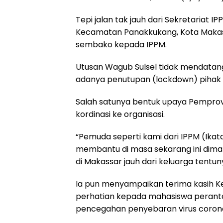
k
p
m
Tepi jalan tak jauh dari Sekretariat I
Kecamatan Panakkukang, Kota Makas
sembako kepada IPPM.
Utusan Wagub Sulsel tidak mendatang
adanya penutupan (lockdown) pihak
Salah satunya bentuk upaya Pemprov 
kordinasi ke organisasi.
“Pemuda seperti kami dari IPPM (Ik
membantu di masa sekarang ini di
di Makassar jauh dari keluarga tentun
Ia pun menyampaikan terima kasih Ke
perhatian kepada mahasiswa perant
pencegahan penyebaran virus coron