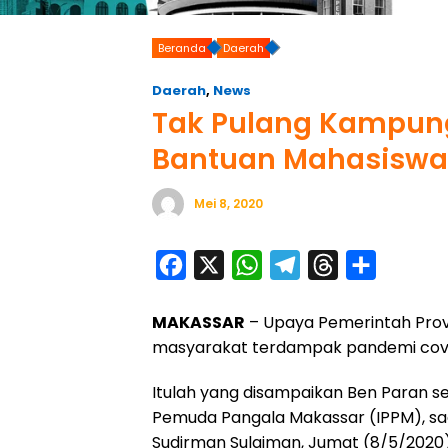
Beranda
Daerah
Daerah
,
News
Tak Pulang Kampung
Bantuan Mahasiswa 
Mei 8, 2020
F
X
W
T
T
S
a
h
e
h
h
MAKASSAR
– Upaya Pemerintah Prov
c
a
l
r
a
masyarakat terdampak pandemi covid
e
t
e
e
r
b
s
g
a
e
Itulah yang disampaikan Ben Paran s
o
A
r
d
Pemuda Pangala Makassar (IPPM), sa
Sudirman Sulaiman, Jumat (8/5/2020)
o
p
a
s