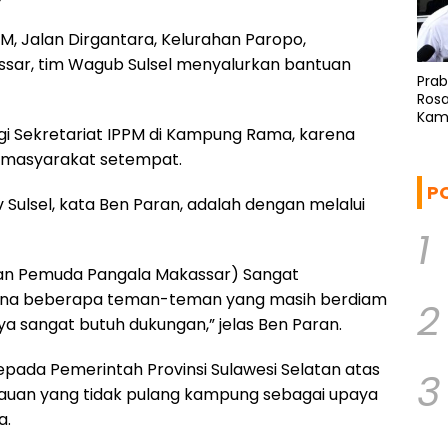
PPM, Jalan Dirgantara, Kelurahan Paropo,
sar, tim Wagub Sulsel menyalurkan bantuan
Pra
Rosa
Kam
i Sekretariat IPPM di Kampung Rama, karena
Ref
 masyarakat setempat.
P
Sulsel, kata Ben Paran, adalah dengan melalui
1
atan Pemuda Pangala Makassar) Sangat
mana beberapa teman-teman yang masih berdiam
2
ya sangat butuh dukungan,” jelas Ben Paran.
pada Pemerintah Provinsi Sulawesi Selatan atas
3
auan yang tidak pulang kampung sebagai upaya
a.