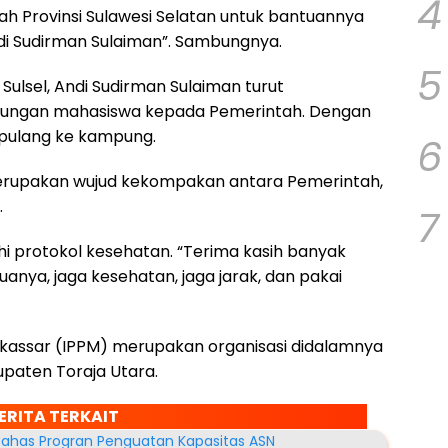
4
ah Provinsi Sulawesi Selatan untuk bantuannya
di Sudirman Sulaiman”. Sambungnya.
5
Sulsel, Andi Sudirman Sulaiman turut
kungan mahasiswa kepada Pemerintah. Dengan
 pulang ke kampung.
6
merupakan wujud kekompakan antara Pemerintah,
.
7
 protokol kesehatan. “Terima kasih banyak
nya, jaga kesehatan, jaga jarak, dan pakai
akassar (IPPM) merupakan organisasi didalamnya
upaten Toraja Utara.
ERITA TERKAIT
Bahas Progran Penguatan Kapasitas ASN