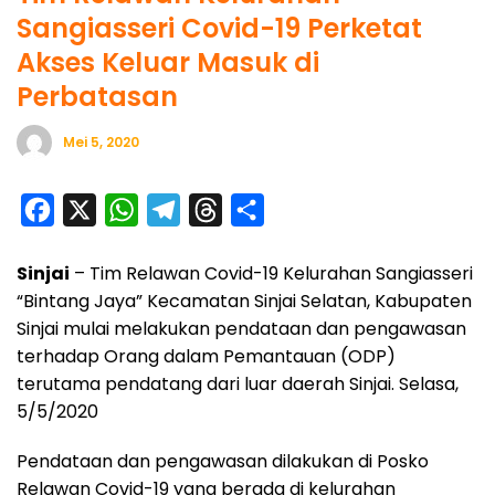
Sangiasseri Covid-19 Perketat
Akses Keluar Masuk di
Perbatasan
Mei 5, 2020
F
X
W
T
T
S
a
h
e
h
h
Sinjai
– Tim Relawan Covid-19 Kelurahan Sangiasseri
c
a
l
r
a
“Bintang Jaya” Kecamatan Sinjai Selatan, Kabupaten
e
t
e
e
r
Sinjai mulai melakukan pendataan dan pengawasan
b
s
g
a
e
terhadap Orang dalam Pemantauan (ODP)
o
A
r
d
terutama pendatang dari luar daerah Sinjai. Selasa,
o
p
a
s
5/5/2020
k
p
m
Pendataan dan pengawasan dilakukan di Posko
Relawan Covid-19 yang berada di kelurahan