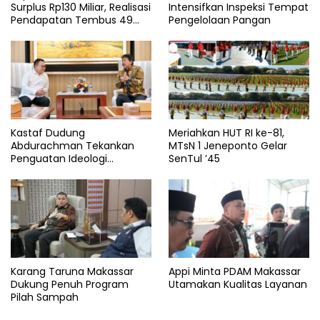
Surplus Rp130 Miliar, Realisasi
Intensifkan Inspeksi Tempat
Pendapatan Tembus 49
Pengelolaan Pangan
Persen
Kastaf Dudung
Meriahkan HUT RI ke-81,
Abdurachman Tekankan
MTsN 1 Jeneponto Gelar
Penguatan Ideologi
SenTul ’45
Pancasila
Karang Taruna Makassar
Appi Minta PDAM Makassar
Dukung Penuh Program
Utamakan Kualitas Layanan
Pilah Sampah