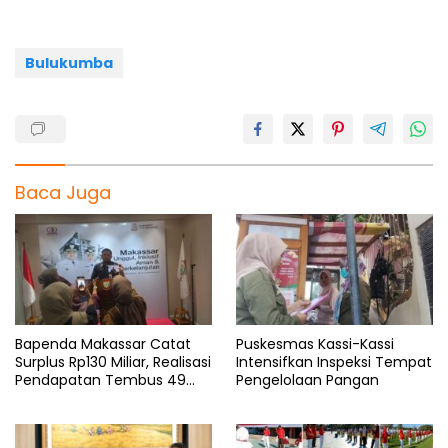
o
p
a
s
k
p
m
Bulukumba
Baca Juga
Bapenda Makassar Catat
Puskesmas Kassi-Kassi
Surplus Rp130 Miliar, Realisasi
Intensifkan Inspeksi Tempat
Pendapatan Tembus 49
Pengelolaan Pangan
Persen