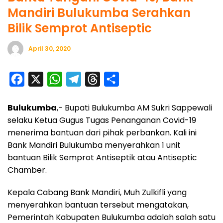
Mandiri Bulukumba Serahkan
Bilik Semprot Antiseptic
April 30, 2020
F
X
W
T
T
S
a
h
e
h
h
Bulukumba
,- Bupati Bulukumba AM Sukri Sappewali
c
a
l
r
a
selaku Ketua Gugus Tugas Penanganan Covid-19
e
t
e
e
r
menerima bantuan dari pihak perbankan. Kali ini
b
s
g
a
e
Bank Mandiri Bulukumba menyerahkan 1 unit
o
A
r
d
bantuan Bilik Semprot Antiseptik atau Antiseptic
o
p
a
s
Chamber.
k
p
m
Kepala Cabang Bank Mandiri, Muh Zulkifli yang
menyerahkan bantuan tersebut mengatakan,
Pemerintah Kabupaten Bulukumba adalah salah satu