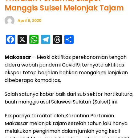
Manggis Sulsel Melonjak Tajam
April 5, 2020
F
X
W
T
T
S
a
h
e
h
h
Makassar
– Meski aktifitas perekonomian tengah
c
a
l
r
a
didera wabah pandemi Covid19, ternyata aktifitas
e
t
e
e
r
ekspor tetap berjalan bahkan mengalami lonjakan
b
s
g
a
e
dibeberapa komoditas.
o
A
r
d
Salah satunya kabar baik dari sub sektor hortikultura,
o
p
a
s
buah manggis asal Sulawesi Selatan (Sulsel) ini.
k
p
m
Ekspornya tercatat oleh Karantina Pertanian
Makassar melonjak tajam setelah tahun lalu hanya
melakukan pengiriman dalam jumlah yang kecil