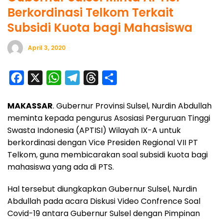
Berkordinasi Telkom Terkait
Subsidi Kuota bagi Mahasiswa
April 3, 2020
F
X
W
T
T
S
a
h
e
h
h
MAKASSAR
. Gubernur Provinsi Sulsel, Nurdin Abdullah
c
a
l
r
a
meminta kepada pengurus Asosiasi Perguruan Tinggi
e
t
e
e
r
Swasta Indonesia (APTISI) Wilayah IX-A untuk
b
s
g
a
e
berkordinasi dengan Vice Presiden Regional VII PT
o
A
r
d
Telkom, guna membicarakan soal subsidi kuota bagi
o
p
a
s
mahasiswa yang ada di PTS.
k
p
m
Hal tersebut diungkapkan Gubernur Sulsel, Nurdin
Abdullah pada acara Diskusi Video Confrence Soal
Covid-19 antara Gubernur Sulsel dengan Pimpinan