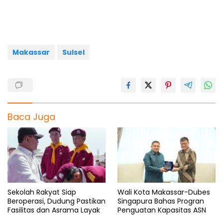
o
A
r
d
o
p
a
s
k
p
m
Makassar
Sulsel
Baca Juga
Sekolah Rakyat Siap
Wali Kota Makassar-Dubes
Beroperasi, Dudung Pastikan
Singapura Bahas Progran
Fasilitas dan Asrama Layak
Penguatan Kapasitas ASN