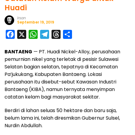
Huadi
Irsan
September 19, 2019
F
X
W
T
T
S
a
h
e
h
h
BANTAENG
— PT. Huadi Nickel-Alloy, perusahaan
c
a
l
r
a
pemurnian nikel yang terletak di pesisir Sulawesi
e
t
e
e
r
Selatan bagian selatan, tepatnya di Kecamatan
b
s
g
a
e
Pa’jukukang, Kabupaten Bantaeng. Lokasi
o
A
r
d
perusahaan itu disebut-sebut Kawasan Industri
o
p
a
s
Bantaeng (KIBA), namun ternyata menyimpan
catatan kelam bagi masyarakat sekitar.
k
p
m
Berdiri di lahan seluas 50 hektare dan baru saja,
belum lama ini, telah diresmikan Gubernur Sulsel,
Nurdin Abdullah.