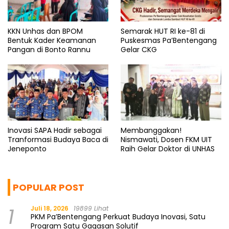
KKN Unhas dan BPOM
Semarak HUT RI ke-81 di
Bentuk Kader Keamanan
Puskesmas Pa’Bentengang
Pangan di Bonto Rannu
Gelar CKG
Inovasi SAPA Hadir sebagai
Membanggakan!
Tranformasi Budaya Baca di
Nismawati, Dosen FKM UIT
Jeneponto
Raih Gelar Doktor di UNHAS
POPULAR POST
1
Juli 18, 2026
19899 Lihat
PKM Pa’Bentengang Perkuat Budaya Inovasi, Satu
Program Satu Gagasan Solutif