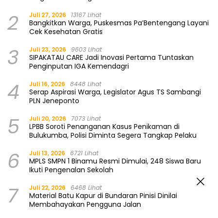
2
Juli 27, 2026
13167 Lihat
Bangkitkan Warga, Puskesmas Pa’Bentengang Layani
Cek Kesehatan Gratis
3
Juli 23, 2026
9603 Lihat
SIPAKATAU CARE Jadi Inovasi Pertama Tuntaskan
Penginputan IGA Kemendagri
4
Juli 16, 2026
8448 Lihat
Serap Aspirasi Warga, Legislator Agus TS Sambangi
PLN Jeneponto
5
Juli 20, 2026
7073 Lihat
LPBB Soroti Penanganan Kasus Penikaman di
Bulukumba, Polisi Diminta Segera Tangkap Pelaku
6
Juli 13, 2026
6721 Lihat
MPLS SMPN 1 Binamu Resmi Dimulai, 248 Siswa Baru
Ikuti Pengenalan Sekolah
7
Juli 22, 2026
6468 Lihat
Material Batu Kapur di Bundaran Pinisi Dinilai
Membahayakan Pengguna Jalan