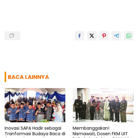
o
A
r
d
o
p
a
s
k
p
m
BACA LAINNYA
Inovasi SAPA Hadir sebagai
Membanggakan!
Tranformasi Budaya Baca di
Nismawati, Dosen FKM UIT