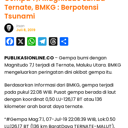
Ternate, BMKG : Berpotensi
Tsunami
Irsan
Juli 8, 2019
F
X
W
T
T
S
a
h
e
h
h
PUBLIKASIONLINE.CO
– Gempa bumi dengan
c
a
l
r
a
Magnitudo 7,1 terjadi di Ternate, Maluku Utara. BMKG
e
t
e
e
r
mengeluarkan peringatan dini akibat gempa itu.
b
s
g
a
e
o
A
r
d
Berdasarkan Informasi dari BMKG, gempa terjadi
pada pukul 22.08 WIB. Pusat gempa berada di laut
o
p
a
s
dengan koordinat 0,50 LU-126,17 BT atau 136
k
p
m
kilometer arah barat daya ternate.
“#Gempa Mag:7.1, 07-Jul-19 22:08:39 WIB, Lok:0.50
LU,126.17 BT (136 km BaratDaya TERNATE-MALUT),