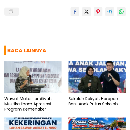
k
p
m
BACA LAINNYA
Wawali Makassar Aliyah
Sekolah Rakyat, Harapan
Mustika Ilham Apresiasi
Baru Anak Putus Sekolah
Program Kemenaker