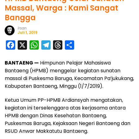
Massal, Warga : Kami Sangat
Bangga
Irsan
Juli 1, 2019
F
X
W
T
T
S
a
h
e
h
h
BANTAENG —
Himpunan Pelajar Mahasiswa
c
a
l
r
a
Bantaeng (HPMB) menggelar kegiatan sunatan
e
t
e
e
r
massal di Puskesma Baruga, Kecamatan Pa’jukukang,
b
s
g
a
e
Kabupaten Bantaeng, Minggu (1/7/2019).
o
A
r
d
Ketua Umum PP-HPMB Ardiansyah mengatakan,
o
p
a
s
kegiatan ini terselenggara atas kerjasama antara
k
p
m
HPMB dengan Dinas Kesehatan Bantaeng,
Puskesmas Baruga, Kejaksaan Negeri Bantaeng dan
RSUD Anwar Makkatutu Bantaeng.