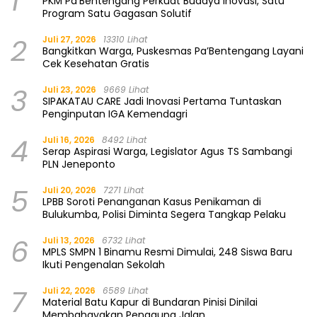
1
PKM Pa’Bentengang Perkuat Budaya Inovasi, Satu
Program Satu Gagasan Solutif
2
Juli 27, 2026
13310 Lihat
Bangkitkan Warga, Puskesmas Pa’Bentengang Layani
Cek Kesehatan Gratis
3
Juli 23, 2026
9669 Lihat
SIPAKATAU CARE Jadi Inovasi Pertama Tuntaskan
Penginputan IGA Kemendagri
4
Juli 16, 2026
8492 Lihat
Serap Aspirasi Warga, Legislator Agus TS Sambangi
PLN Jeneponto
5
Juli 20, 2026
7271 Lihat
LPBB Soroti Penanganan Kasus Penikaman di
Bulukumba, Polisi Diminta Segera Tangkap Pelaku
6
Juli 13, 2026
6732 Lihat
MPLS SMPN 1 Binamu Resmi Dimulai, 248 Siswa Baru
Ikuti Pengenalan Sekolah
7
Juli 22, 2026
6589 Lihat
Material Batu Kapur di Bundaran Pinisi Dinilai
Membahayakan Pengguna Jalan