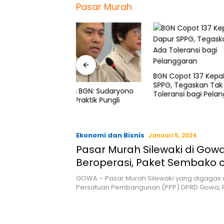
Pasar Murah
BGN Copot 137 Kepala Dapur
Investasi
SPPG, Tegaskan Tak Ada
Peluang
h BGN: Sudaryono
Toleransi bagi Pelanggaran
Harap S
raktik Pungli
Lokal
Ekonomi dan Bisnis
Januari 5, 2024
Pasar Murah Silewaki di Gowa
Beroperasi, Paket Sembako
Rp88 ribu
GOWA – Pasar Murah Silewaki yang digagas c
Persatuan Pembangunan (PPP) DPRD Gowa, 