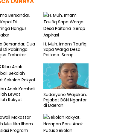
ACA LAINNYA
l Pastikan Hibah KONI
Tragedi KM Nurul Salsa,
V
a Bersandar, Dua
H. Muh. Imam Taufiq
sar Akuntabel, Siap
Pemprov Sulsel Koordinasi
N
l Di Pabiringa
Sapa Warga Desa
it Kapan Saja
Intensif dengan Basarnas
D
gus Terbakar
Paitana Serap
Aspirasi
ibu Anak Kembali
lah Lewat
Sudaryono Wajibkan,
lah Rakyat
Pejabat BGN Ngantor
di Daerah