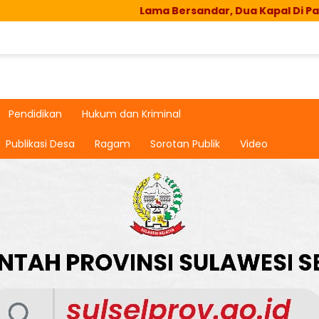
Lama Bersandar, Dua Kapal Di Pabiringa
Pendidikan
Hukum dan Kriminal
Publikasi Desa
Ragam
Sorotan Publik
Video