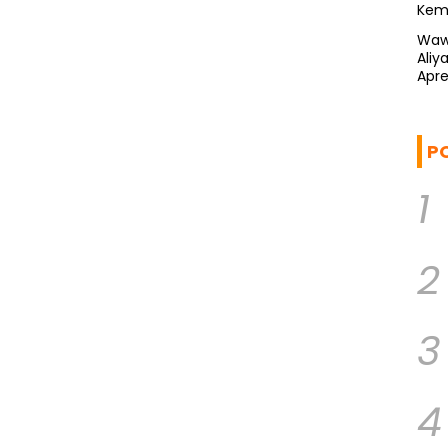
Waw
Aliy
Apre
Kem
P
1
2
3
4