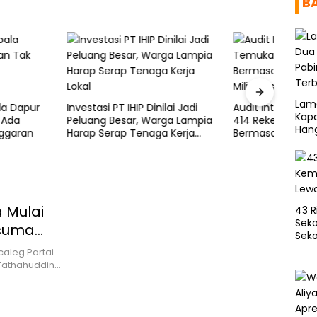
B
Ismai
Lam
Makas
 PT IHIP Dinilai Jadi
Audit Internal BGN Temukan
Kapa
Diaud
 Besar, Warga Lampia
414 Rekening Dapur
Han
erap Tenaga Kerja
Bermasalah, Dana Rp311,2
Miliar Diselamatkan
 Mulai
43 R
Seko
 cuma
Seko
aleg Partai
Fathahuddin…