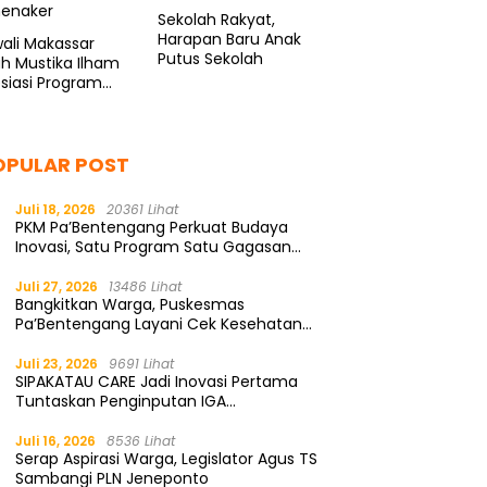
Sekolah Rakyat,
Harapan Baru Anak
ali Makassar
Putus Sekolah
ah Mustika Ilham
siasi Program
enaker
OPULAR POST
Juli 18, 2026
20361 Lihat
PKM Pa’Bentengang Perkuat Budaya
Inovasi, Satu Program Satu Gagasan
Solutif
Juli 27, 2026
13486 Lihat
Bangkitkan Warga, Puskesmas
Pa’Bentengang Layani Cek Kesehatan
Gratis
Juli 23, 2026
9691 Lihat
SIPAKATAU CARE Jadi Inovasi Pertama
Tuntaskan Penginputan IGA
Kemendagri
Juli 16, 2026
8536 Lihat
Serap Aspirasi Warga, Legislator Agus TS
Sambangi PLN Jeneponto