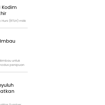
 Kodim
hir
uni (RTLH) milik
 Imbau
iimbau untuk
modus penipuan
nyuluh
katkan
alitas Sumber