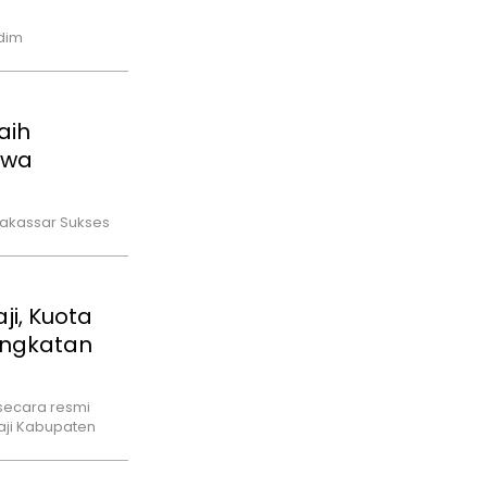
dim
aih
owa
Makassar Sukses
i, Kuota
ingkatan
secara resmi
ji Kabupaten