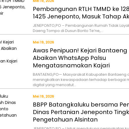
Mei 19, 2026
Pembangunan RTLH TMMD ke 128
1425 Jeneponto, Masuk Tahap Ak
JENEPONTO,PO – Pembangunan Rumah Tidak Layak H
Daeng Tompo di Dusun Bonto Te’ne,…
Mei 19, 2026
Awas Penipuan! Kejari Bantaeng
Abaikan WhatsApp Palsu
Mengatasnamakan Kajari
BANTAENG,PO— Masyarakat Kabupaten Bantaeng d
meningkatkan kewaspadaan terhadap berbagai 
digital yang mencatut…
Mei 19, 2026
BBPP Batangkaluku bersama Pe
Dinas Pertanian Jeneponto Ting
Pengetahuan Alsintan
JENEPONTO,PO – Untuk mendukung peningkatan ku