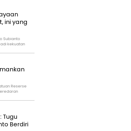
kayaan
, ini yang
o Subianto
adi kekuatan
 Amankan
atuan Reserse
peredaran
: Tugu
to Berdiri