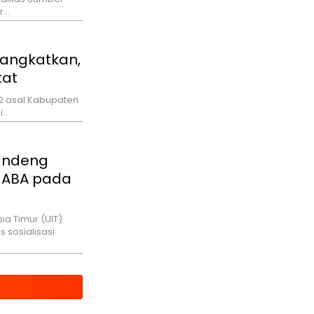
ar…
rangkatkan,
tat
2 asal Kabupaten
i…
Gandeng
 MABA pada
ia Timur (UIT)
 sosialisasi