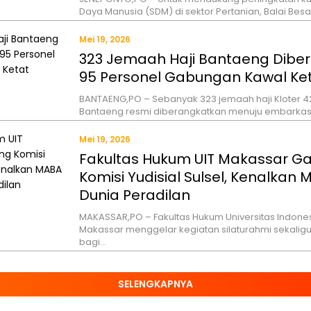
Daya Manusia (SDM) di sektor Pertanian, Balai Bes
Mei 19, 2026
323 Jemaah Haji Bantaeng Dibe
95 Personel Gabungan Kawal Ke
BANTAENG,PO – Sebanyak 323 jemaah haji Kloter 4
Bantaeng resmi diberangkatkan menuju embarkas
Mei 19, 2026
Fakultas Hukum UIT Makassar 
Komisi Yudisial Sulsel, Kenalkan
Dunia Peradilan
MAKASSAR,PO – Fakultas Hukum Universitas Indones
Makassar menggelar kegiatan silaturahmi sekaligus
bagi…
SELENGKAPNYA